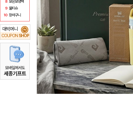
8
보온보냉백
9
물티슈
10
장바구니
대박머니
₩
COUPON
SHOP
모바일에서도
세종기프트