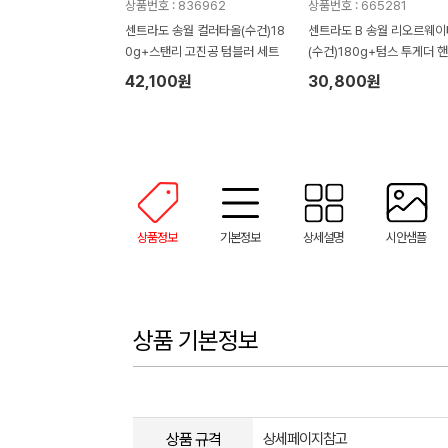
상품번호 : 836962
상품번호 : 665281
센트라도 송월 컬러타올(수건)18
센트라도 B 송월 리오르웨
0g+스탠리 고진공 텀블러 세트
(수건)180g+텀스 투게더 
텀블러 600ml 세트
42,100원
30,800원
상품정보
기본정보
상세설명
시안샘플
상품 기본정보
상품 규격
상세페이지참고