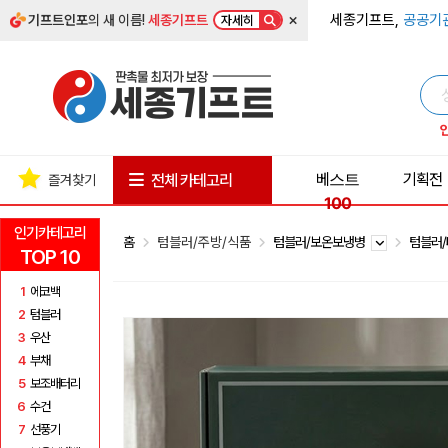
×
세종기프트,
공공기
기프트인포
의 새 이름!
세종기프트
자세히
베스트
기획전
전체 카테고리
즐겨찾기
100
인기카테고리
홈
텀블러/주방/식품
텀블러/보온보냉병
텀블러
TOP 10
1
에코백
2
텀블러
3
우산
4
부채
5
보조배터리
6
수건
7
선풍기