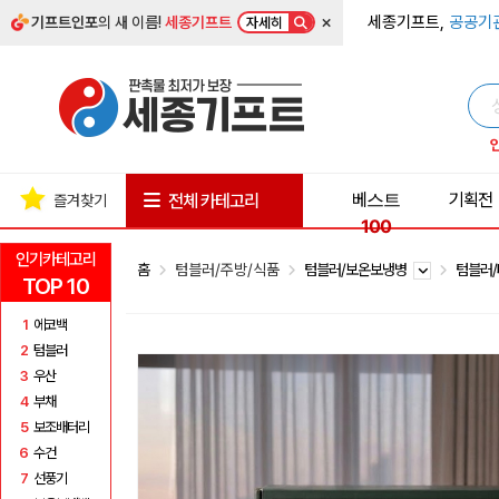
×
세종기프트,
공공기
기프트인포
의 새 이름!
세종기프트
자세히
베스트
기획전
전체 카테고리
즐겨찾기
100
인기카테고리
홈
텀블러/주방/식품
텀블러/보온보냉병
텀블러
TOP 10
1
에코백
2
텀블러
3
우산
4
부채
5
보조배터리
6
수건
7
선풍기