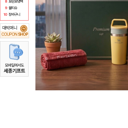
8
보온보냉백
9
물티슈
10
장바구니
대박머니
₩
COUPON
SHOP
모바일에서도
세종기프트