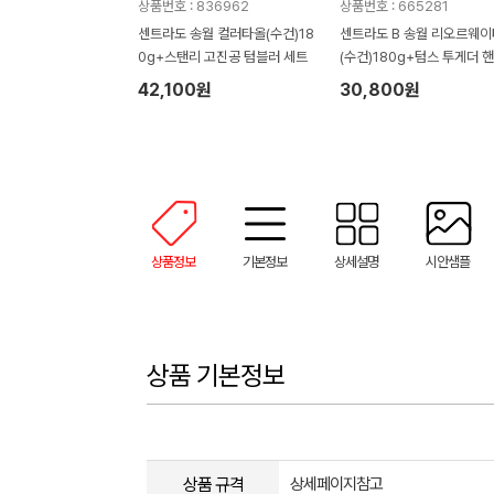
상품번호 : 836962
상품번호 : 665281
센트라도 송월 컬러타올(수건)18
센트라도 B 송월 리오르웨
0g+스탠리 고진공 텀블러 세트
(수건)180g+텀스 투게더 
텀블러 600ml 세트
42,100원
30,800원
상품정보
기본정보
상세설명
시안샘플
상품 기본정보
상품 규격
상세페이지참고