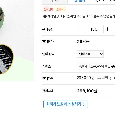
단가
2,670
2,5
견적문의
칼라인쇄
인쇄무료
제작일정 : 디자인 확인 후 5일 소요 (발주 후/영업일
구매수량
2,670
원
판매단가
인쇄 선택
케이스
267,000
원
(부가세별도)
구매가격
298,100
결제금액
원
최저가 보장제 신청하기
〉