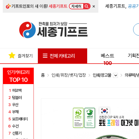
×
세종기프트,
공공기
기프트인포
의 새 이름!
세종기프트
자세히
베스트
기획
전체 카테고리
즐겨찾기
100
인기카테고리
홈
인쇄/휘장/뱃지/업장
인쇄/광고물
의류텍/
TOP 10
1
에코백
2
텀블러
3
우산
4
부채
5
보조배터리
6
수건
7
선풍기