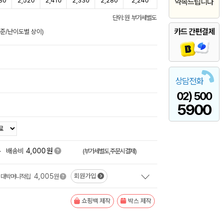
80
2,520
2,410
2,330
2,280
2,240
약속드립니다
단위: 원 부가세별도
카드 간편결제
기준/난이도별 상이)
상담전화
02) 500
5900
원
+
배송비
4,000
(부가세별도,주문시결제)
4,005
회원가입
대박머니적립
원
쇼핑백 제작
박스 제작