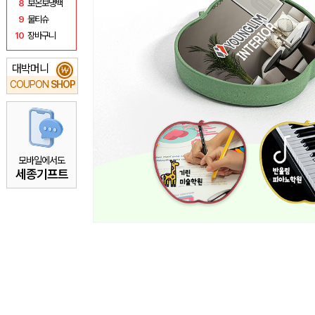
8
보온보냉백
9
물티슈
10
장바구니
대박머니
₩
COUPON
SHOP
모바일에서도
세종기프트