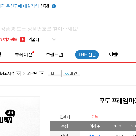
우산
6
관 우선구매 대상기업
선정!
텀블러
7
쿨토시
8
넥쿨러
9
인기키워드
타포린가방
10
선풍기
1
전
큐레이션
브랜드관
이벤트
THE 전문
냉장고자석
의류텍
포토 프레임 
별도
인쇄비
수량
이하
100
30