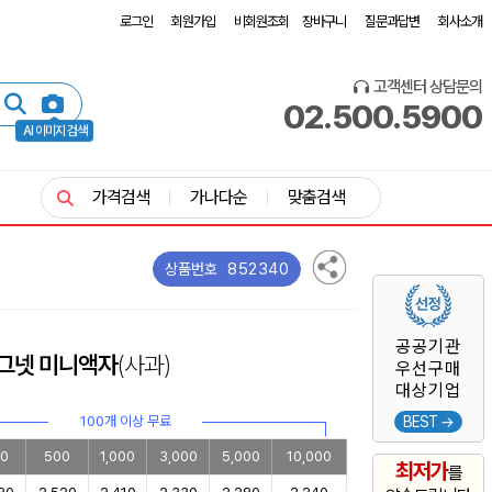
로그인
회원가입
비회원조회
장바구니
질문과답변
회사소개
고객센터 상담문의
02.500.5900
AI 이미지 검색
가격검색
가나다순
맞춤검색
852340
상품번호
공공기관
마그넷 미니액자
(사과)
우선구매
대상기업
100개 이상 무료
BEST →
0
500
1,000
3,000
5,000
10,000
최저가
를