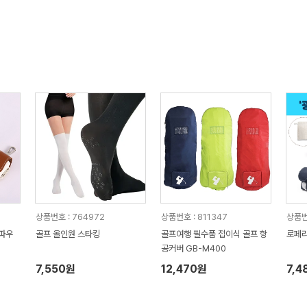
상품번호 : 764972
상품번호 : 811347
상품번
 파우
골프 올인원 스타킹
골프여행 필수품 접이식 골프 항
로페리
공커버 GB-M400
7,550원
12,470원
7,4