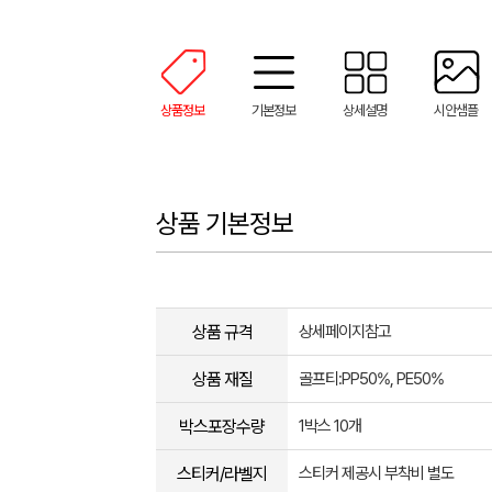
상품정보
기본정보
상세설명
시안샘플
상품 기본정보
상품 규격
상세페이지참고
상품 재질
골프티:PP50%, PE50%
박스포장수량
1박스 10개
스티커/라벨지
스티커 제공시 부착비 별도