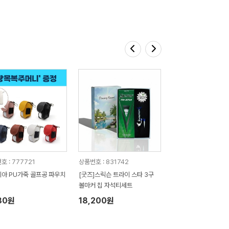
호 : 777721
상품번호 : 831742
아 PU가죽 골프공 파우치
[굿즈]스릭슨 트라이 스타 3구
볼마커 칩 자석티세트
80원
18,200원