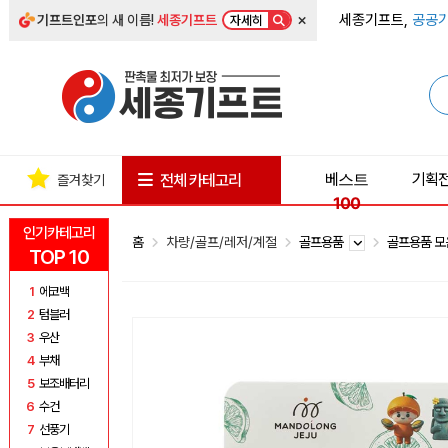
×
세종기프트,
공공기
기프트인포
의 새 이름!
세종기프트
자세히
베스트
기획
전체 카테고리
즐겨찾기
100
인기카테고리
홈
차량/골프/레저/계절
골프용품
골프용품 
TOP 10
1
에코백
2
텀블러
3
우산
4
부채
5
보조배터리
6
수건
7
선풍기