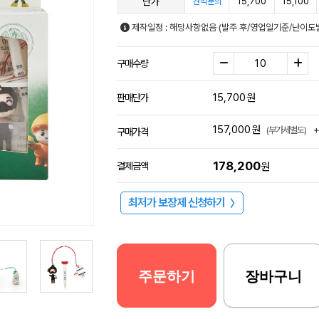
단가
15,700
15,100
견적문의
제작일정 : 해당사항없음 (발주 후/영업일기준/난이도별
구매수량
15,700
원
판매단가
157,000
원
(부가세별도)
구매가격
178,200
결제금액
원
최저가 보장제 신청하기
〉
주문하기
장바구니