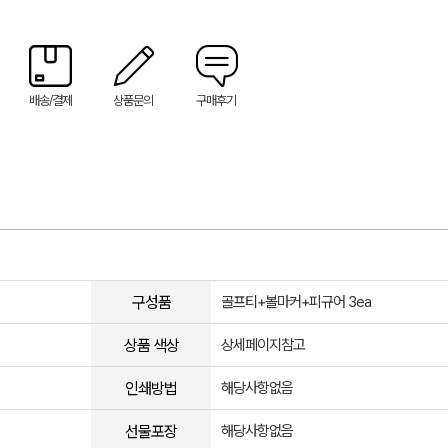
배송/결제
상품문의
구매후기
구성품
골프티+볼마커+피규어 3ea
상품 색상
상세페이지참고
인쇄방법
해당사항없음
선물포장
해당사항없음