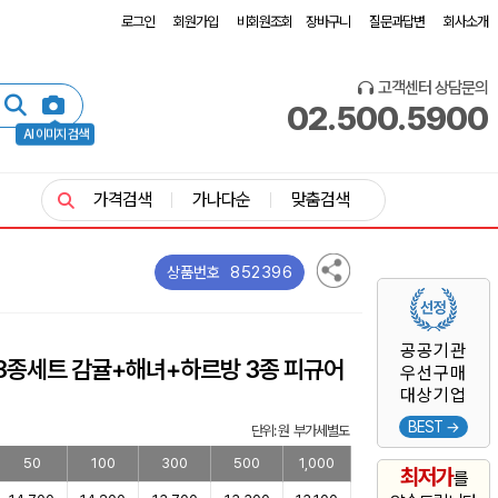
로그인
회원가입
비회원조회
장바구니
질문과답변
회사소개
고객센터 상담문의
02.500.5900
AI 이미지 검색
가격검색
가나다순
맞춤검색
852396
상품번호
공공기관
3종세트 감귤+해녀+하르방 3종 피규어
우선구매
대상기업
BEST →
단위: 원 부가세별도
50
100
300
500
1,000
최저가
를