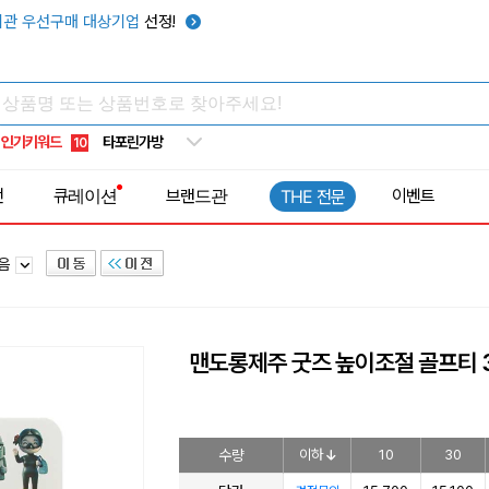
우산
6
관 우선구매 대상기업
선정!
텀블러
7
쿨토시
8
넥쿨러
9
인기키워드
타포린가방
10
선풍기
1
전
큐레이션
브랜드관
이벤트
THE 전문
모음
맨도롱제주 굿즈 높이조절 골프티 
수량
이하
10
30