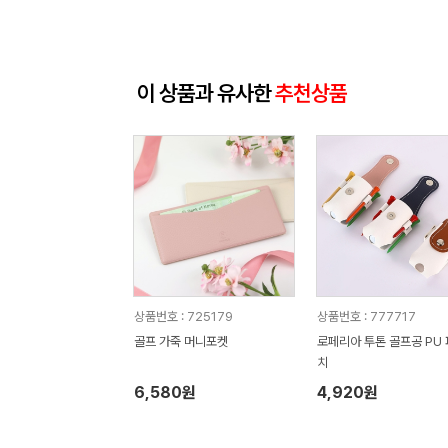
이 상품과 유사한
추천상품
상품번호 : 725179
상품번호 : 777717
골프 가죽 머니포켓
로페리아 투톤 골프공 PU
치
6,580원
4,920원