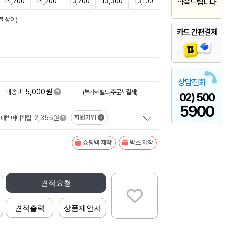
14,700
14,200
13,700
13,300
13,100
약속드립니다
 상이)
카드 간편결제
상담전화
원
+
배송비
5,000
(부가세별도,주문시결제)
02) 500
5900
2,355
회원가입
대박머니적립
원
쇼핑백 제작
박스 제작
견적요청
견적출력
상품제안서