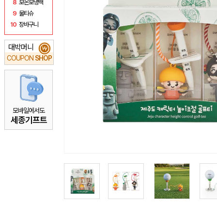
8
보온보냉백
9
물티슈
10
장바구니
대박머니
₩
COUPON
SHOP
모바일에서도
세종기프트