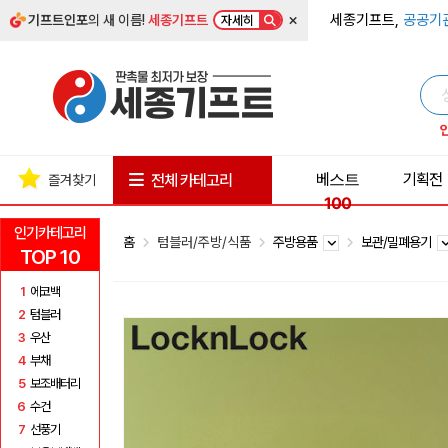
×
세종기프트,
공공기
기프트인포
의 새 이름!
세종기프트
자세히
베스트
기획전
전체 카테고리
즐겨찾기
100
인기카테고리
홈
텀블러/주방/식품
주방용품
보관/밀폐용기
TOP 10
1
에코백
2
텀블러
3
우산
4
부채
5
보조배터리
6
수건
7
선풍기