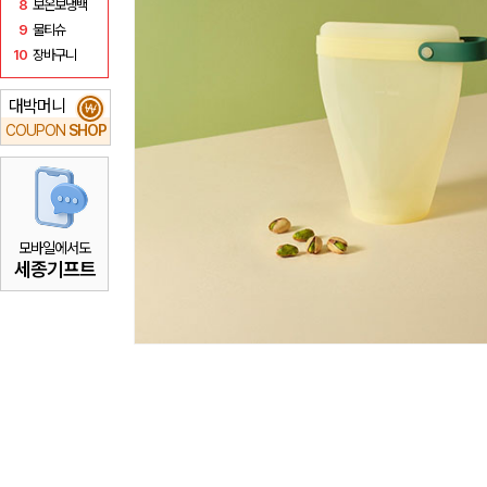
8
보온보냉백
9
물티슈
10
장바구니
대박머니
₩
COUPON
SHOP
모바일에서도
세종기프트