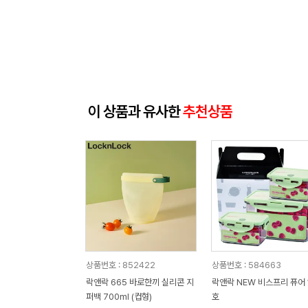
이 상품과 유사한
추천상품
상품번호 : 852422
상품번호 : 584663
락앤락 665 바로한끼 실리콘 지
락앤락 NEW 비스프리 퓨어 
퍼백 700ml (컵형)
호