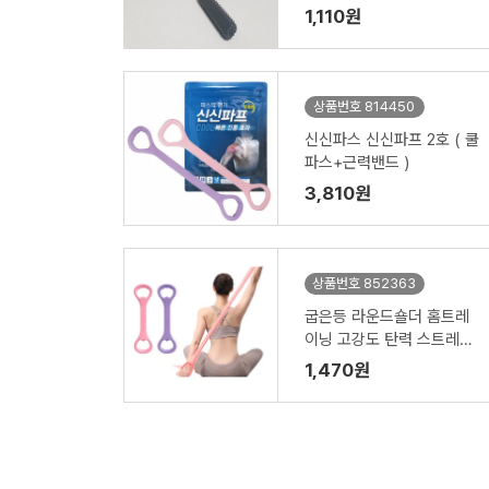
1,110원
상품번호 814450
신신파스 신신파프 2호 ( 쿨
파스+근력밴드 )
3,810원
상품번호 852363
굽은등 라운드숄더 홈트레
이닝 고강도 탄력 스트레칭
밴드
1,470원