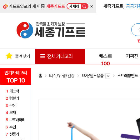
×
세종기프트,
공공기
기프트인포
의 새 이름!
세종기프트
자세히
베스트
기획전
전체 카테고리
즐겨찾기
100
인기카테고리
홈
티슈/위생/건강
요가/헬스용품
스트레칭밴드
TOP 10
1
에코백
2
텀블러
3
우산
4
부채
5
보조배터리
6
수건
7
선풍기