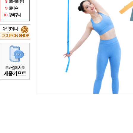
8
보온보냉백
9
물티슈
10
장바구니
대박머니
₩
COUPON
SHOP
모바일에서도
세종기프트