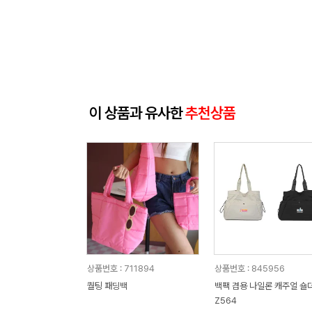
이 상품과 유사한
추천상품
상품번호 : 711894
상품번호 : 845956
퀄팅 패딩백
백팩 겸용 나일론 캐주얼 숄
Z564