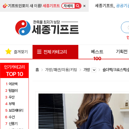
×
세종기프트,
공공기
기프트인포
의 새 이름!
세종기프트
자세히
베스트
기획전
전체 카테고리
즐겨찾기
100
인기카테고리
홈
가방/패션/미용/키링
가방
숄더백/크로스백
TOP 10
1
에코백
2
텀블러
3
우산
4
부채
5
보조배터리
6
수건
7
선풍기