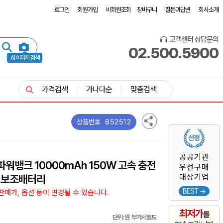
로그인
회원가입
비회원조회
장바구니
질문과답변
회사소개
고객센터 상담문의
02.500.5900
AI 이미지 검색
가격검색
가나다순
맞춤검색
852512
상품번호
공공기관
 파워뱅크 10000mAh 150W 고속 충전
우선구매
대상기업
 보조배터리
BEST →
매가, 옵션 등이 변경될 수 있습니다.
최저가
를
단위: 원 부가세별도