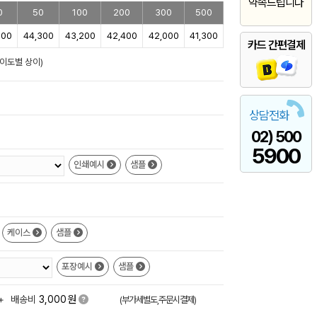
약속드립니다
0
50
100
200
300
500
800
44,300
43,200
42,400
42,000
41,300
카드 간편결제
난이도별 상이)
상담전화
02) 500
5900
인쇄예시
샘플
케이스
샘플
포장예시
샘플
원
+
배송비
3,000
(부가세별도,주문시결제)