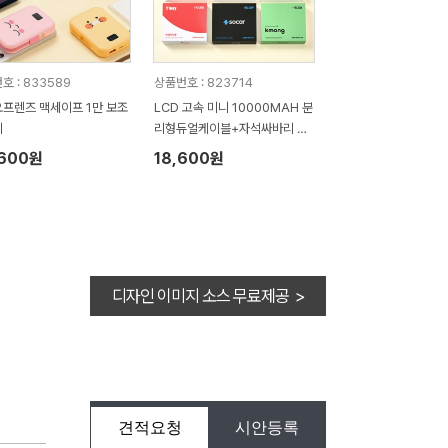
호 : 833589
상품번호 : 823714
프렌즈 맥세이프 1만 보조
LCD 고속 미니 10000MAH 분
리
리형듀얼케이블+자석싸바리 굿
즈세트
,600원
18,600원
디자인 이미지 소스 무료제공 >
견적요청
시안등록