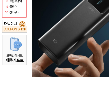
8
보온보냉백
9
물티슈
10
장바구니
대박머니
₩
COUPON
SHOP
모바일에서도
세종기프트