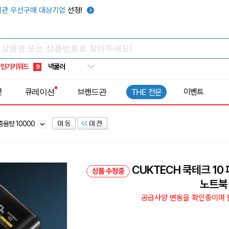
키캡
5
관 우선구매 대상기업
선정!
우산
6
텀블러
7
쿨토시
8
인기키워드
넥쿨러
9
타포린가방
10
전
큐레이션
브랜드관
이벤트
THE 전문
선풍기
1
중용량 10000
CUKTECH 쿡테크 10
상품 수정중
노트북
공급사양 변동을 확인중이며 판