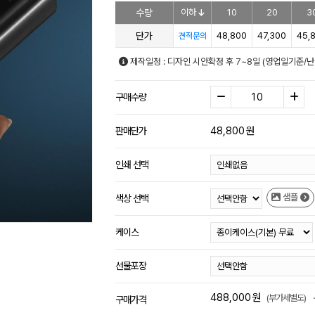
수량
이하
10
20
3
단가
48,800
47,300
45,
견적문의
제작일정 : 디자인 시안확정 후 7~8일 (영업일기준/
구매수량
48,800
원
판매단가
인쇄 선택
샘플
색상 선택
케이스
선물포장
488,000
원
(부가세별도)
구매가격