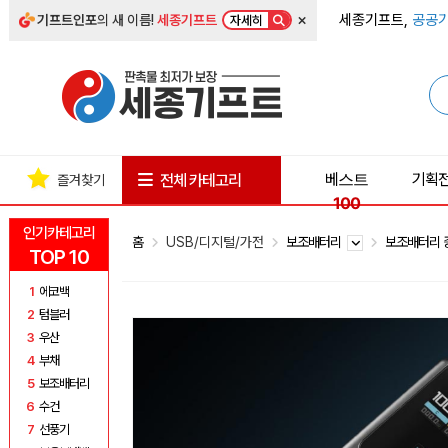
×
세종기프트,
공공기
기프트인포
의 새 이름!
세종기프트
자세히
베스트
기획
전체 카테고리
즐겨찾기
100
인기카테고리
홈
USB/디지털/가전
보조배터리
보조배터리 
TOP 10
1
에코백
2
텀블러
3
우산
4
부채
5
보조배터리
6
수건
7
선풍기