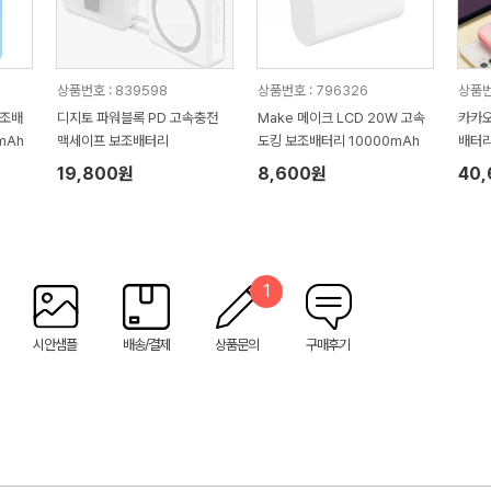
상품번호 : 839598
상품번호 : 796326
상품번
보조배
디지토 파워블록 PD 고속충전
Make 메이크 LCD 20W 고속
카카오
mAh
맥세이프 보조배터리
도킹 보조배터리 10000mAh
배터
19,800원
8,600원
40
1
시안샘플
배송/결제
상품문의
구매후기