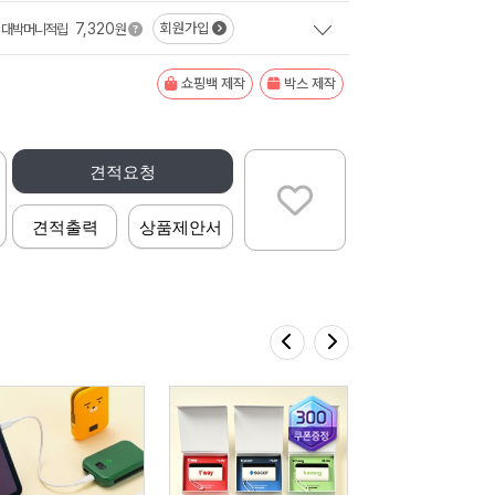
7,320
회원가입
대박머니적립
원
쇼핑백 제작
박스 제작
견적요청
견적출력
상품제안서