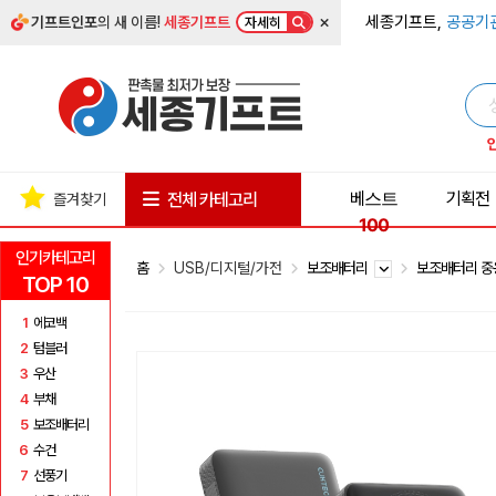
×
세종기프트,
공공기
기프트인포
의 새 이름!
세종기프트
자세히
베스트
기획전
전체 카테고리
즐겨찾기
100
인기카테고리
홈
USB/디지털/가전
보조배터리
보조배터리 중
TOP 10
1
에코백
2
텀블러
3
우산
4
부채
5
보조배터리
6
수건
7
선풍기