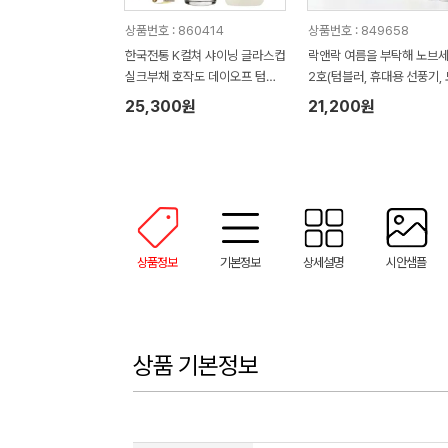
상품번호 : 860414
상품번호 : 849658
한국전통 K컬쳐 샤이닝 글라스컵
락앤락 여름을 부탁해 노브
실크부채 호작도 데이오프 텀블
2호(텀블러, 휴대용 선풍기,
러 350ml 기프팅
기피제, 썬스틱)
25,300원
21,200원
상품정보
기본정보
상세설명
시안샘플
상품 기본정보