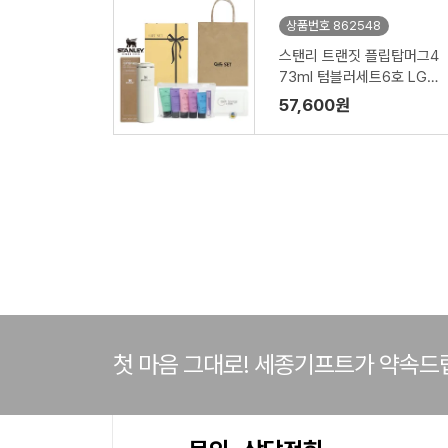
상품번호 862548
스탠리 트랜짓 플립탑머그4
73ml 텀블러세트6호 LG
미니스8종 치실 바디스펀지
57,600원
쇼핑백포함
첫 마음 그대로! 세종기프트가 약속드