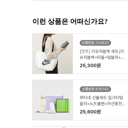
이런 상품은 어떠신가요?
상품번호 720820
[굿즈] 리유저블백 세트(리
유저블백+타올+텀블러+공
기청정기)
25,300원
상품번호 830143
루티네 선물세트 밀크티텀
블러+노트볼펜+무선충전
기
25,600원