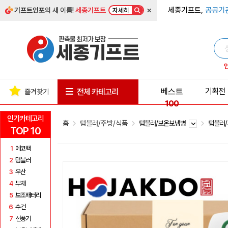
×
세종기프트,
공공기
기프트인포
의 새 이름!
세종기프트
자세히
베스트
기획전
전체 카테고리
즐겨찾기
100
인기카테고리
홈
텀블러/주방/식품
텀블러/보온보냉병
텀블러
TOP 10
1
에코백
2
텀블러
3
우산
4
부채
5
보조배터리
6
수건
7
선풍기