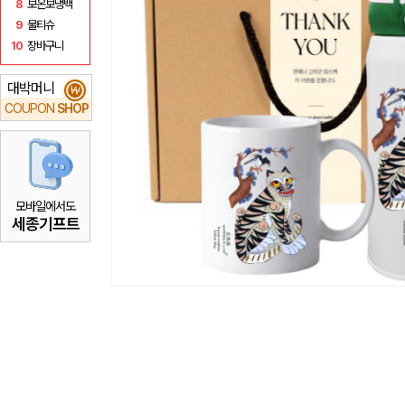
8
보온보냉백
9
물티슈
10
장바구니
대박머니
₩
COUPON
SHOP
모바일에서도
세종기프트