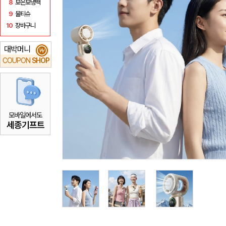
8
보온보냉백
9
물티슈
10
장바구니
대박머니
₩
COUPON
SHOP
모바일에서도
세종기프트