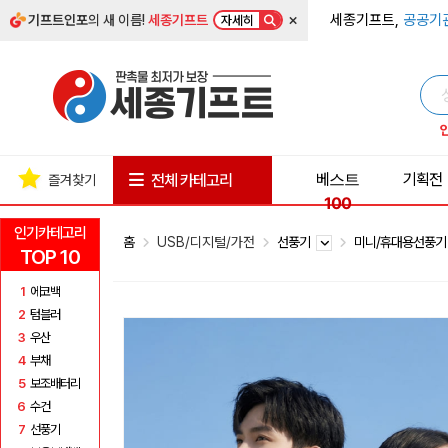
×
세종기프트,
공공기
기프트인포
의 새 이름!
세종기프트
자세히
베스트
기획전
전체 카테고리
즐겨찾기
100
인기카테고리
홈
USB/디지털/가전
선풍기
미니/휴대용선풍
TOP 10
1
에코백
2
텀블러
3
우산
4
부채
5
보조배터리
6
수건
7
선풍기