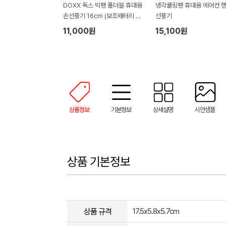
DOXX 독스 빅팬 폴더블 휴대용
냉각쿨링팬 휴대용 에어컨 
손선풍기 16cm (보조배터리 겸
선풍기
용)
11,000원
15,100원
상품정보
기본정보
상세설명
시안샘플
상품 기본정보
상품 규격
17.5x5.8x5.7cm