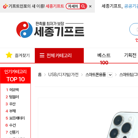
×
세종기프트,
공공기
기프트인포
의 새 이름!
세종기프트
자세히
베스트
기획전
전체 카테고리
즐겨찾기
100
인기카테고리
홈
USB/디지털/가전
스마트폰용품
스마트링/
TOP 10
1
에코백
2
텀블러
3
우산
4
부채
5
보조배터리
6
수건
7
선풍기