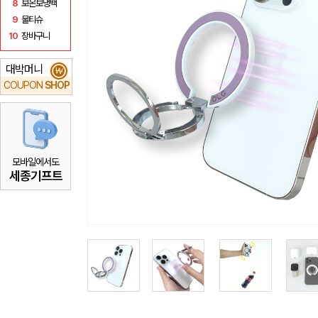
8
보온보냉백
9
물티슈
10
장바구니
대박머니
₩
COUPON
SHOP
모바일에서도
세종기프트