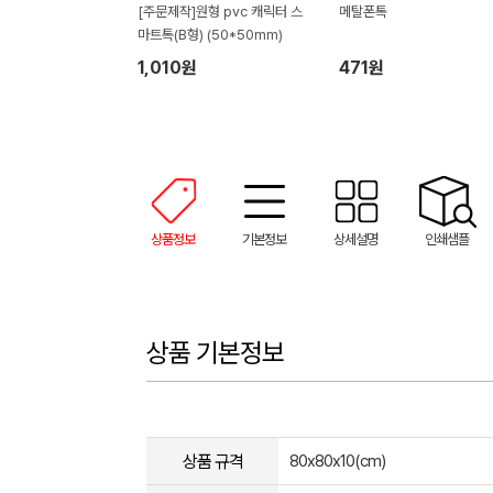
[주문제작]원형 pvc 캐릭터 스
메탈폰톡
마트톡(B형) (50*50mm)
1,010원
471원
상품정보
기본정보
상세설명
인쇄샘플
상품 기본정보
상품 규격
80x80x10(cm)