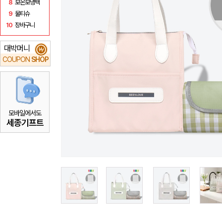
8
보온보냉백
9
물티슈
10
장바구니
대박머니
₩
COUPON
SHOP
모바일에서도
세종기프트