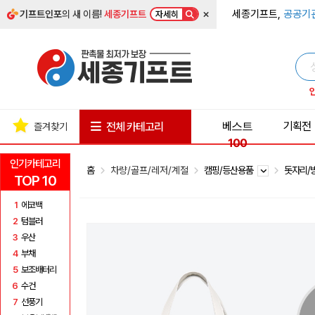
×
세종기프트,
공공기
기프트인포
의 새 이름!
세종기프트
자세히
베스트
기획전
전체 카테고리
즐겨찾기
100
인기카테고리
홈
차량/골프/레저/계절
캠핑/등산용품
돗자리/
TOP 10
1
에코백
2
텀블러
3
우산
4
부채
5
보조배터리
6
수건
7
선풍기