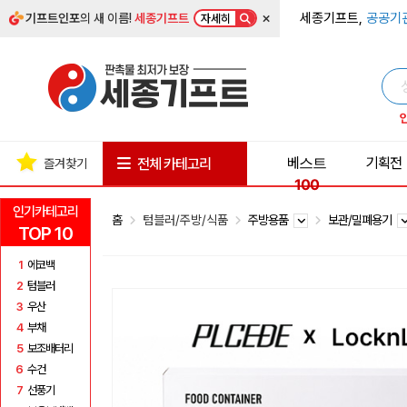
×
세종기프트,
공공기
기프트인포
의 새 이름!
세종기프트
자세히
베스트
기획전
전체 카테고리
즐겨찾기
100
인기카테고리
홈
텀블러/주방/식품
주방용품
보관/밀폐용기
TOP 10
1
에코백
2
텀블러
3
우산
4
부채
5
보조배터리
6
수건
7
선풍기