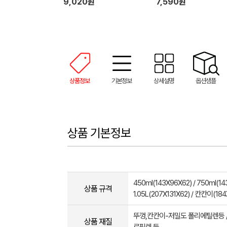
9,020원
7,590원
상품정보
기본정보
상세설명
옵션샘플
상품 기본정보
450ml(143X96X62) / 750ml(14
상품 규격
1.05L(207X131X62) / 칸칸이(184
뚜껑,칸칸이-저밀도 폴리에틸렌등 
상품 재질