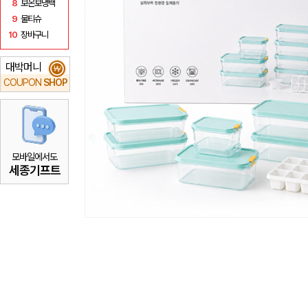
8
보온보냉백
9
물티슈
10
장바구니
대박머니
₩
COUPON
SHOP
모바일에서도
세종기프트