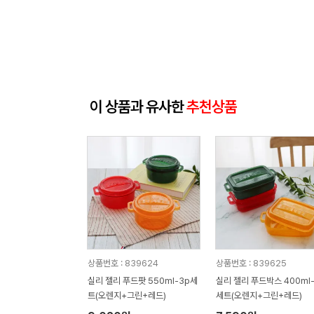
이 상품과 유사한
추천상품
상품번호 : 839624
상품번호 : 839625
실리 젤리 푸드팟 550ml-3p세
실리 젤리 푸드박스 400ml-
트(오렌지+그린+레드)
세트(오렌지+그린+레드)