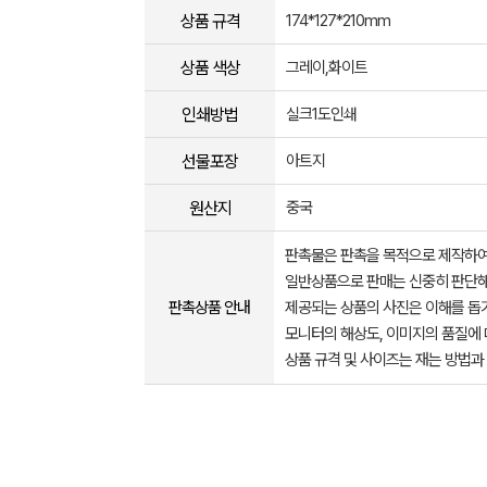
상품 규격
174*127*210mm
상품 색상
그레이,화이트
인쇄방법
실크1도인쇄
선물포장
아트지
원산지
중국
판촉물은 판촉을 목적으로 제작하여
일반상품으로 판매는 신중히 판단해
판촉상품 안내
제공되는 상품의 사진은 이해를 
모니터의 해상도, 이미지의 품질에 
상품 규격 및 사이즈는 재는 방법과