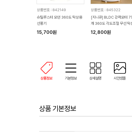
상품번호 : 842149
상품번호 : 845322
슈틸루스터 모던 360도 탁상용
[지니큐] BLDC 강력모터 
선풍기
개 360도 각도조절 무선 탁
미니선풍기 FN-760M (17
15,700원
12,800원
m x 140mm x 270mm / 
g)
상품정보
기본정보
상세설명
시안샘플
상품 기본정보