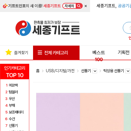
×
세종기프트,
공공기
기프트인포
의 새 이름!
세종기프트
자세히
베스트
기획전
전체 카테고리
즐겨찾기
100
인기카테고리
홈
USB/디지털/가전
선풍기
탁상용 선풍기
TOP 10
1
에코백
2
텀블러
3
우산
4
부채
5
보조배터리
6
수건
7
선풍기