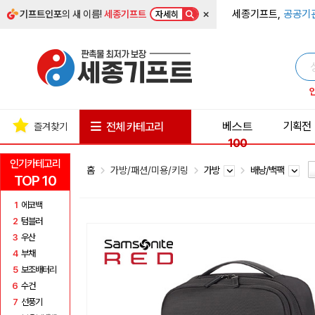
×
세종기프트,
공공기
기프트인포
의 새 이름!
세종기프트
자세히
베스트
기획전
전체 카테고리
즐겨찾기
100
인기카테고리
홈
가방/패션/미용/키링
가방
배낭/백팩
TOP 10
1
에코백
2
텀블러
3
우산
4
부채
5
보조배터리
6
수건
7
선풍기