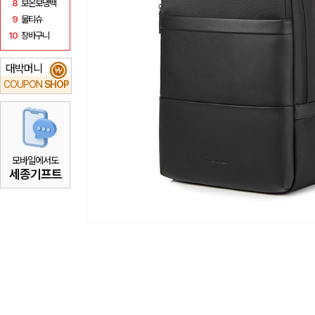
8
보온보냉백
9
물티슈
10
장바구니
대박머니
₩
COUPON
SHOP
모바일에서도
세종기프트