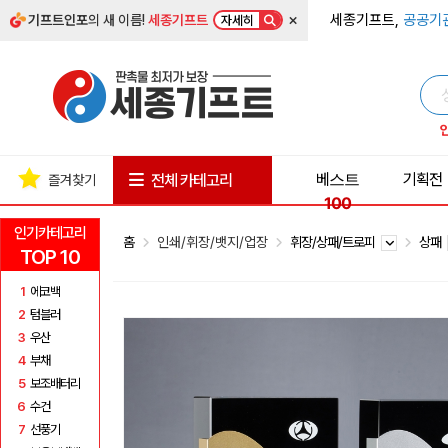
×
세종기프트,
공공기
기프트인포
의 새 이름!
세종기프트
자세히
베스트
기획전
전체 카테고리
즐겨찾기
100
인기카테고리
홈
인쇄/휘장/뱃지/업장
휘장/상패/트로피
상패
TOP 10
1
에코백
2
텀블러
3
우산
4
부채
5
보조배터리
6
수건
7
선풍기