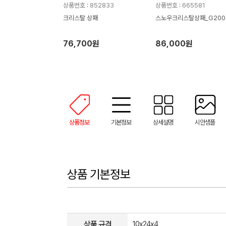
상품번호 : 852833
상품번호 : 665581
크리스탈 상패
스노우크리스탈상패_G200
76,700원
86,000원
상품정보
기본정보
상세설명
시안샘플
상품 기본정보
상품 규격
10x24x4