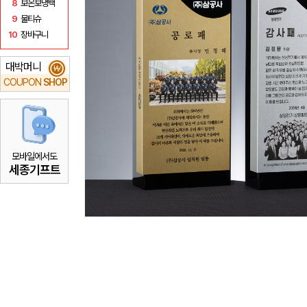
8
보온보냉백
9
물티슈
10
장바구니
대박머니
₩
COUPON
SHOP
모바일에서도
세종기프트