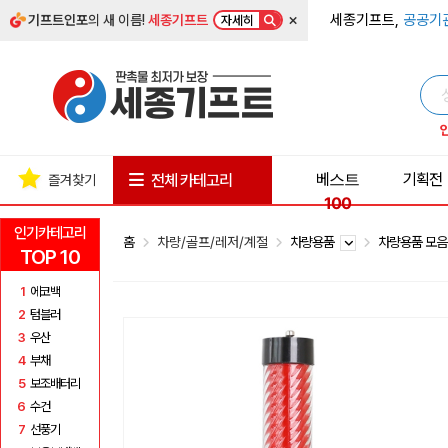
×
세종기프트,
공공기
기프트인포
의 새 이름!
세종기프트
자세히
베스트
기획전
전체 카테고리
즐겨찾기
100
인기카테고리
홈
차량/골프/레저/계절
차량용품
차량용품 모
TOP 10
1
에코백
2
텀블러
3
우산
4
부채
5
보조배터리
6
수건
7
선풍기