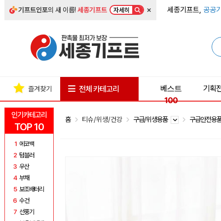
×
세종기프트,
공공기
기프트인포
의 새 이름!
세종기프트
자세히
베스트
기획
전체 카테고리
즐겨찾기
100
인기카테고리
홈
티슈/위생/건강
구급/위생용품
구급안전용
TOP 10
1
에코백
2
텀블러
3
우산
4
부채
5
보조배터리
6
수건
7
선풍기