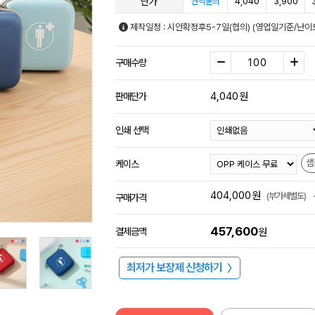
단가
4,040
3,900
견적문의
제작일정 : 시안확정후5-7일(협의) (영업일기준/난이
구매수량
4,040
원
판매단가
인쇄 선택
샘
케이스
404,000
원
(부가세별도)
구매가격
457,600
결제금액
원
최저가 보장제 신청하기
〉