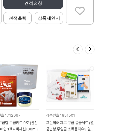
견적요청
견적출력
상품제안서
호 : 712067
상품번호 : 851501
구급함 구급키트 9호 (신신
그린케어 제로 구급 응급세트 (멸
매입 1팩+ 바세린100ml)
균면봉.무알콜 소독물티슈3.일반