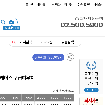
로그인
회원가입
비회원조회
장바구니
질문과답변
회사소개
고객센터 상담문의
02.500.5900
AI 이미지 검색
가격검색
가나다순
맞춤검색
853037
상품번호
공공기관
드케이스 구급파우치
우선구매
대상기업
BEST →
단위: 원 부가세별도
300
500
1,000
2,000
3,000
5,000
최저가
를