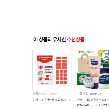
이 상품과 유사한
추천상품
상품번호 : 724802
상품번호 : 808475
이지119 콘센트용 소화패치 (20
브랜드생활건강세트 53-
P)
(안티푸라민연고+바세린 