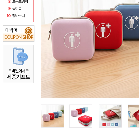
8
보온보냉백
9
물티슈
10
장바구니
대박머니
₩
COUPON
SHOP
모바일에서도
세종기프트