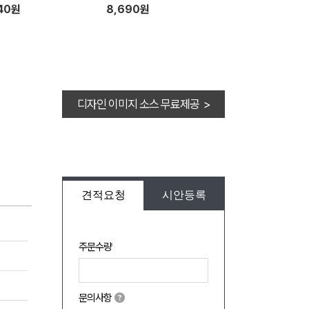
방수밴드세트.마데카솔)홍보.판
40원
8,690원
촉용
디자인 이미지 소스 무료제공 >
견적요청
시안등록
주문수량
문의사항