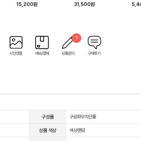
 립밤
15,200원
31,500원
5,4
1
시안샘플
배송/결제
상품문의
구매후기
구성품
구급파우치단품
상품 색상
색상랜덤