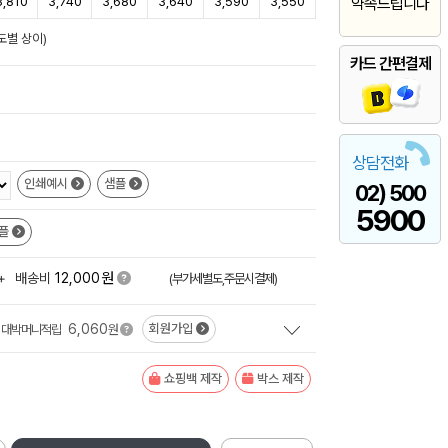
3,810
3,740
3,680
3,640
3,590
3,550
약속드립니다
도별 상이)
카드 간편결제
상담전화
인쇄예시
샘플
02) 500
5900
플
원
+
배송비
12,000
(부가세별도,주문시결제)
6,060
회원가입
대박머니적립
원
쇼핑백 제작
박스 제작