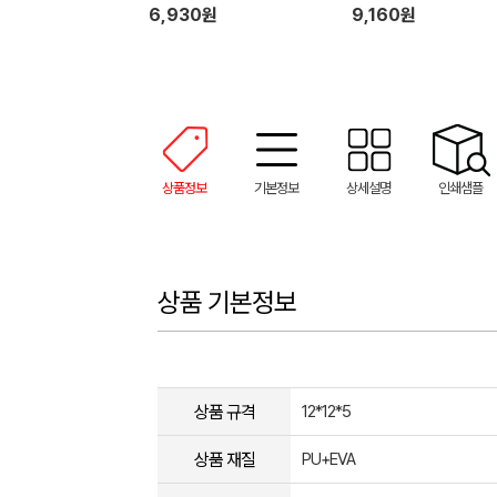
림+멘소래담 메디케이티드
6,930원
9,160원
+바세린젤리100ml)
상품정보
기본정보
상세설명
인쇄샘플
상품 기본정보
상품 규격
12*12*5
상품 재질
PU+EVA