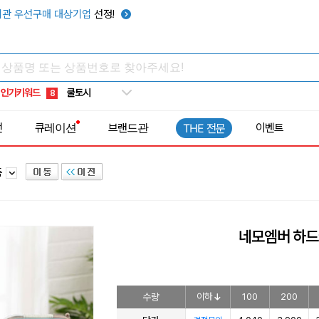
키캡
5
관 우선구매 대상기업
선정!
우산
6
텀블러
7
쿨토시
8
인기키워드
넥쿨러
9
타포린가방
10
전
큐레이션
브랜드관
이벤트
THE 전문
선풍기
1
품
네모엠버 하
수량
이하
100
200