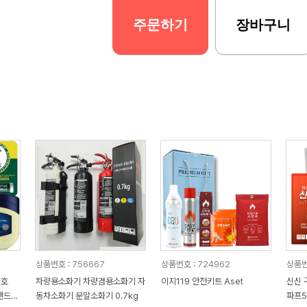
주문하기
장바구니
상품번호 : 756667
상품번호 : 724962
상품번
2호
차량용소화기 차량겸용소화기 자
이지119 안전키트 Aset
신신 
핸드크
동차소화기 분말소화기 0.7kg
파프5