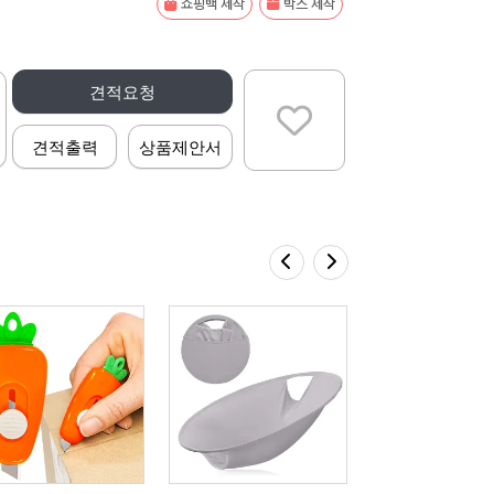
쇼핑백 제작
박스 제작
견적요청
견적출력
상품제안서