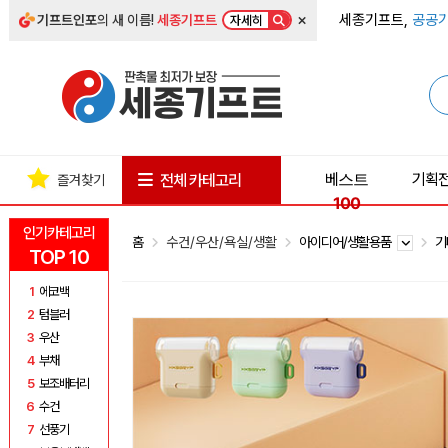
×
세종기프트,
공공기
기프트인포
의 새 이름!
세종기프트
자세히
베스트
기획
전체 카테고리
즐겨찾기
100
인기카테고리
홈
수건/우산/욕실/생활
아이디어/생활용품
기
TOP 10
1
에코백
2
텀블러
3
우산
4
부채
5
보조배터리
6
수건
7
선풍기