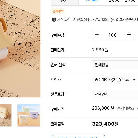
단가
2,860
2,760
견적문의
인쇄무료
제작일정 : 시안확정후5-7일(협의) (영업일기준/난이
구매수량
2,860
원
판매단가
인쇄 선택
케이스
선물포장
286,000
원
(부가세별도)
구매가격
323,400
결제금액
원