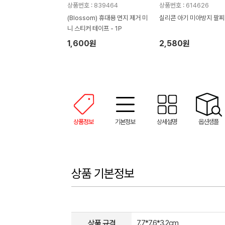
상품번호 : 839464
상품번호 : 614626
(Blossom) 휴대용 먼지 제거 미
실리콘 아기 미아방지 팔찌
니 스티커 테이프 - 1P
1,600원
2,580원
상품정보
기본정보
상세설명
옵션샘플
상품 기본정보
상품 규격
7.7*7.6*3.2cm