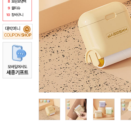
8
보온보냉백
9
물티슈
10
장바구니
대박머니
₩
COUPON
SHOP
모바일에서도
세종기프트