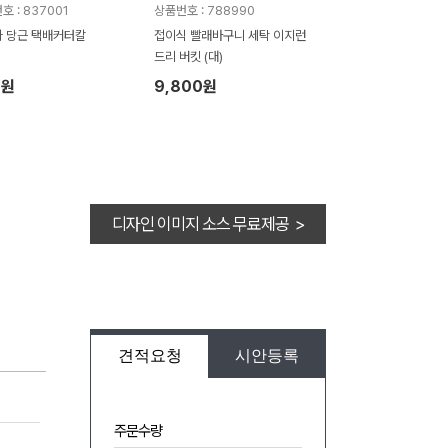
호 : 837001
상품번호 : 788990
 당근 택배커터칼
접이식 빨래바구니 세탁 이지런
드리 버킷 (대)
8원
9,800원
디자인 이미지 소스 무료제공 >
견적요청
시안등록
주문수량