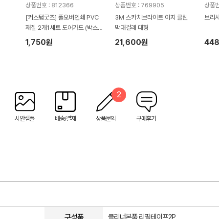
상품번호 : 812366
상품번호 : 769905
상품번
[커스텀굿즈] 풀오버인쇄 PVC
3M 스카치브라이트 이지 클린
브리사
재질 2개1세트 도어가드 (박스제
막대걸레 대형
작가능)
1,750원
21,600원
44
2
시안샘플
배송/결제
상품문의
구매후기
구성품
클리너본품,리필테이프2P