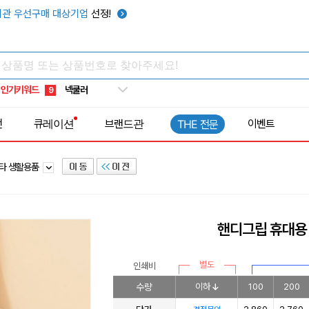
키캡
5
관 우선구매 대상기업
선정!
우산
6
텀블러
7
쿨토시
8
인기키워드
넥쿨러
9
타포린가방
10
전
큐레이션
브랜드관
이벤트
THE 전문
선풍기
1
타 생활용품
핸디그립 휴대용
별도
인쇄비
수량
이하
100
200