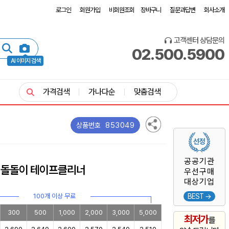
로그인
회원가입
비회원조회
장바구니
질문과답변
회사소개
고객센터 상담문의
02.500.5900
AI 이미지 검색
가격검색
가나다순
맞춤검색
853049
상품번호
공공기관
 돌돌이 테이프클리너
우선구매
대상기업
100개 이상 무료
BEST →
300
500
1,000
2,000
3,000
5,000
최저가
를