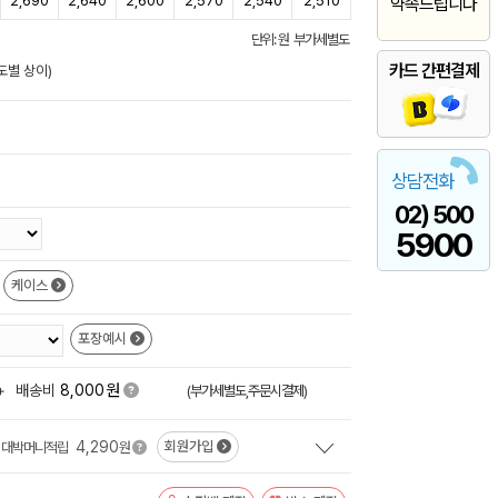
2,690
2,640
2,600
2,570
2,540
2,510
약속드립니다
단위: 원 부가세별도
카드 간편결제
도별 상이)
상담전화
02) 500
5900
케이스
포장예시
원
+
배송비
8,000
(부가세별도,주문시결제)
4,290
회원가입
대박머니적립
원