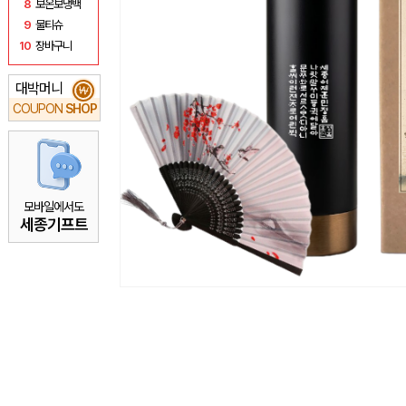
8
보온보냉백
9
물티슈
10
장바구니
대박머니
₩
COUPON
SHOP
모바일에서도
세종기프트