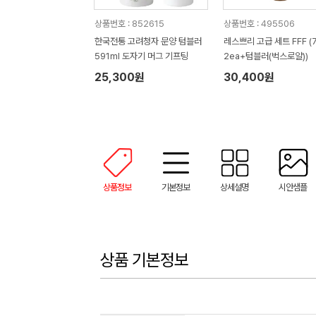
상품번호 : 852615
상품번호 : 495506
한국전통 고려청자 문양 텀블러
레스쁘리 고급 세트 FFF (
591ml 도자기 머그 기프팅
2ea+텀블러(벅스로얄))
25,300원
30,400원
상품정보
기본정보
상세설명
시안샘플
상품 기본정보