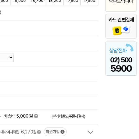
,600
19,000
18,700
18,200
17,900
17,500
약속드립니다
)
카드 간편결제
상담전화
02) 500
5900
원
+
배송비
5,000
(부가세별도,주문시결제)
6,270
회원가입
대박머니적립
원