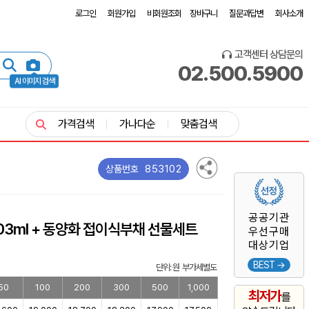
로그인
회원가입
비회원조회
장바구니
질문과답변
회사소개
고객센터 상담문의
02.500.5900
AI 이미지 검색
가격검색
가나다순
맞춤검색
853102
상품번호
공공기관
03ml + 동양화 접이식부채 선물세트
우선구매
대상기업
BEST →
단위: 원 부가세별도
50
100
200
300
500
1,000
최저가
를