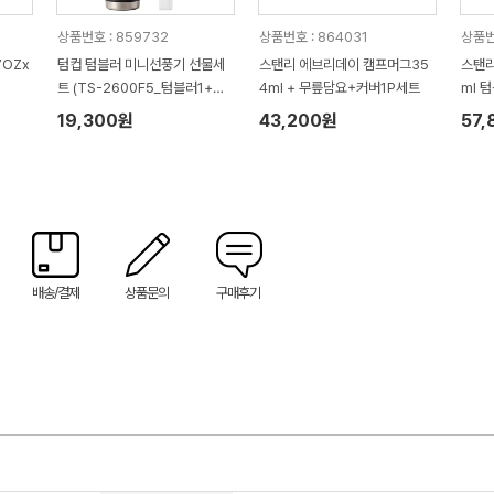
상품번호 : 859732
상품번호 : 864031
상품번
7OZx
텀컵 텀블러 미니선풍기 선물세
스탠리 에브리데이 캠프머그35
스탠리
트 (TS-2600F5_텀블러1+미
4ml + 무릎담요+커버1P세트
ml 
니선풍기1)
봉32
19,300원
43,200원
57,
배송/결제
상품문의
구매후기