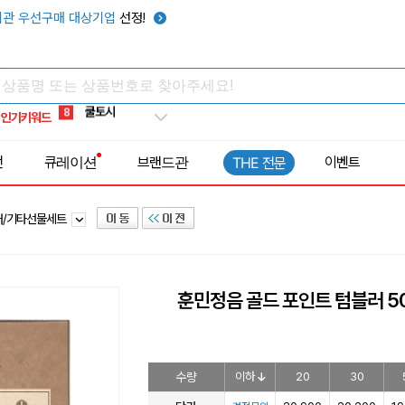
키캡
5
관 우선구매 대상기업
선정!
우산
6
텀블러
7
쿨토시
8
인기키워드
넥쿨러
9
타포린가방
10
전
큐레이션
브랜드관
이벤트
THE 전문
선풍기
1
러/기타선물세트
훈민정음 골드 포인트 텀블러 5
수량
이하
20
30