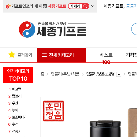
×
세종기프트,
공공기
기프트인포
의 새 이름!
세종기프트
자세히
베스트
기획
전체 카테고리
즐겨찾기
100
인기카테고리
홈
텀블러/주방/식품
텀블러/보온보냉병
텀블
TOP 10
1
에코백
2
텀블러
3
우산
4
부채
5
보조배터리
6
수건
7
선풍기