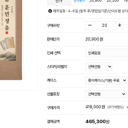
단가
20,900
20,200
19
견적문의
제작일정 : 4~6일 (발주 후/영업일기준/난이도별 상이
구매수량
20,900
원
판매단가
인쇄 선택
스티커/라벨지
케이스
선물포장
418,000
원
(부가세별도)
구매가격
465,300
결제금액
원