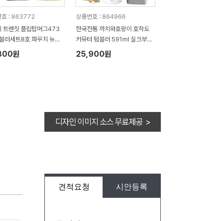
호 : 863772
상품번호 : 864966
 트랜짓 플립탑머그473
한국전통 까치와호랑이 호작도
텀블러세트8호 파우치 뉴따
커뮤터 텀블러 591ml 실크부채
6칫솔치약세트 쇼핑백포함
기프팅 (보자기 포장)
800원
25,900원
디자인 이미지 소스 무료제공 >
견적요청
시안등록