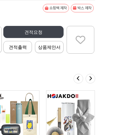
쇼핑백 제작
박스 제작
견적요청
견적출력
상품제안서