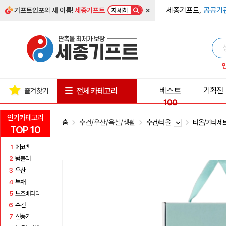
×
세종기프트,
공공기
기프트인포
의 새 이름!
세종기프트
자세히
베스트
기획전
전체 카테고리
즐겨찾기
100
인기카테고리
홈
수건/우산/욕실/생활
수건/타올
타올/기타세
TOP 10
1
에코백
2
텀블러
3
우산
4
부채
5
보조배터리
6
수건
7
선풍기