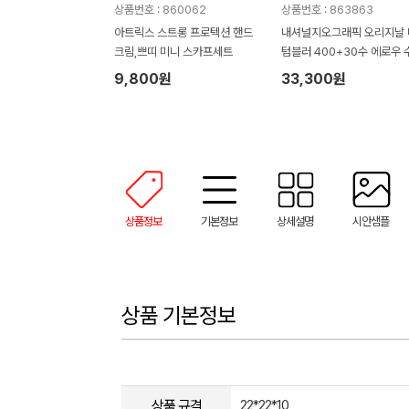
상품번호 : 860062
상품번호 : 863863
아트릭스 스트롱 프로텍션 핸드
내셔널지오그래픽 오리지날 
크림,쁘띠 미니 스카프세트
텀블러 400+30수 에로우 
타올 텀블러세트 NL08
9,800원
33,300원
상품정보
기본정보
상세설명
시안샘플
상품 기본정보
상품 규격
22*22*10