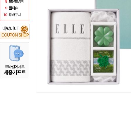
8
보온보냉백
9
물티슈
10
장바구니
대박머니
₩
COUPON
SHOP
모바일에서도
세종기프트