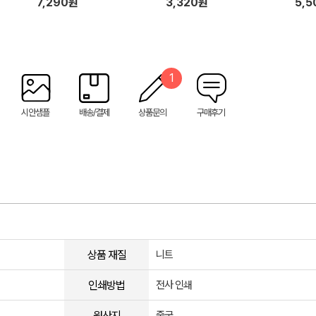
7,290원
3,320원
5,
1
시안샘플
배송/결제
상품문의
구매후기
상품 재질
니트
인쇄방법
전사 인쇄
원산지
중국