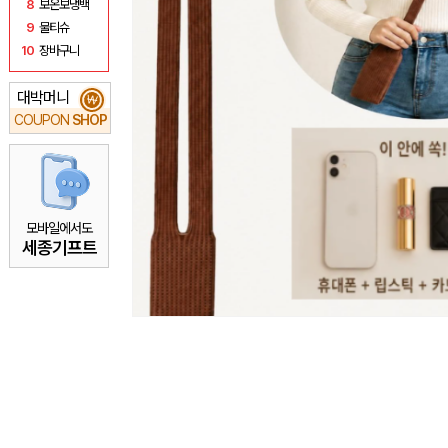
8
보온보냉백
9
물티슈
10
장바구니
대박머니
₩
COUPON
SHOP
모바일에서도
세종기프트