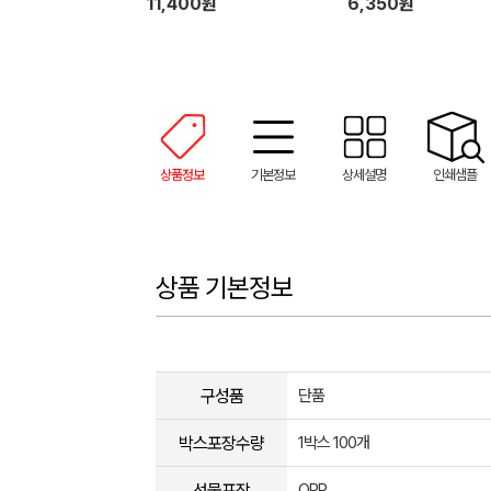
11,400원
6,350원
상품정보
기본정보
상세설명
인쇄샘플
상품 기본정보
구성품
단품
박스포장수량
1박스 100개
선물포장
OPP