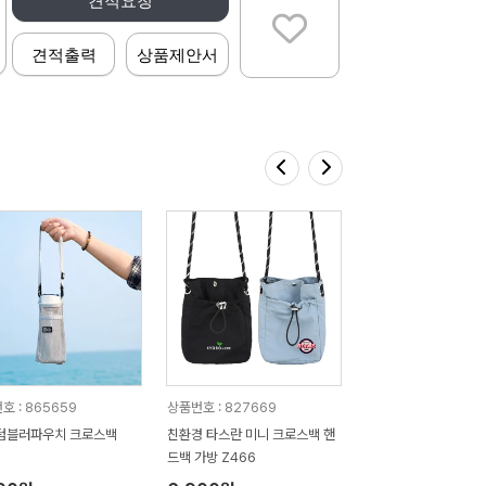
견적요청
견적출력
상품제안서
호 : 865659
상품번호 : 827669
텀블러파우치 크로스백
친환경 타스란 미니 크로스백 핸
드백 가방 Z466