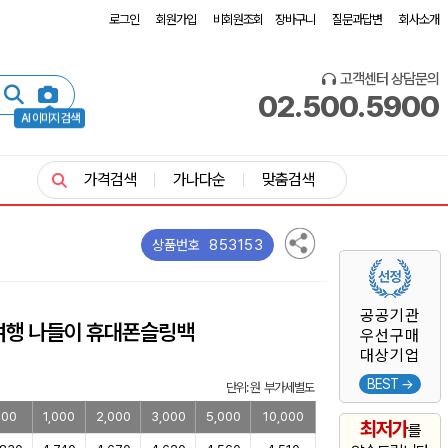
로그인
회원가입
비회원조회
장바구니
질문과답변
회사소개
고객센터 상담문의
02.500.5900
AI 이미지 검색
가격검색
가나다순
맞춤검색
853153
상품번호
공공기관
여행 나들이 휴대폰슬링백
우선구매
대상기업
BEST →
단위: 원 부가세별도
500
1,000
2,000
3,000
5,000
10,000
최저가
를