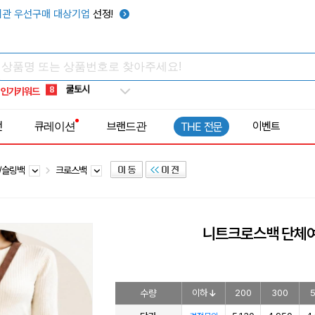
키캡
5
관 우선구매 대상기업
선정!
우산
6
텀블러
7
쿨토시
8
인기키워드
넥쿨러
9
타포린가방
10
전
큐레이션
브랜드관
이벤트
THE 전문
선풍기
1
/슬링백
크로스백
니트크로스백 단체
수량
이하
200
300