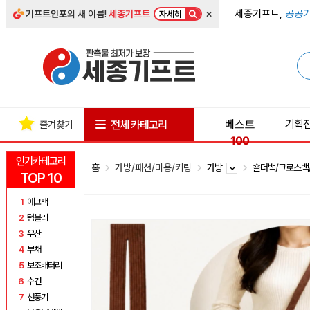
×
세종기프트,
공공기
기프트인포
의 새 이름!
세종기프트
자세히
베스트
기획
전체 카테고리
즐겨찾기
100
인기카테고리
홈
가방/패션/미용/키링
가방
숄더백/크로스백
TOP 10
1
에코백
2
텀블러
3
우산
4
부채
5
보조배터리
6
수건
7
선풍기