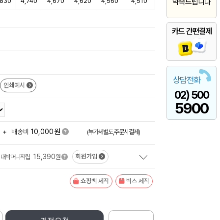
,830
4,740
4,670
4,620
4,560
4,510
약속드립니다
카드 간편결제
상담전화
인쇄예시
02) 500
5900
원
+
배송비
10,000
(부가세별도,주문시결제)
15,390
회원가입
대박머니적립
원
쇼핑백 제작
박스 제작