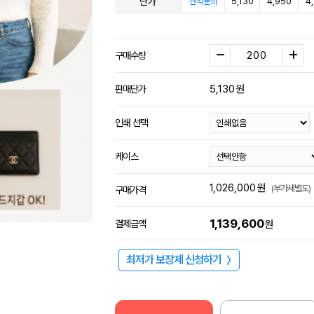
단가
5,130
4,950
4
견적문의
구매수량
5,130
원
판매단가
인쇄 선택
케이스
1,026,000
원
(부가세별도)
구매가격
1,139,600
결제금액
원
최저가 보장제 신청하기
〉