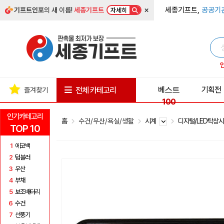
×
세종기프트,
공공기
기프트인포
의 새 이름!
세종기프트
자세히
베스트
기획전
전체 카테고리
즐겨찾기
100
인기카테고리
홈
수건/우산/욕실/생활
시계
디지털/LED탁상
TOP 10
1
에코백
2
텀블러
3
우산
4
부채
5
보조배터리
6
수건
7
선풍기