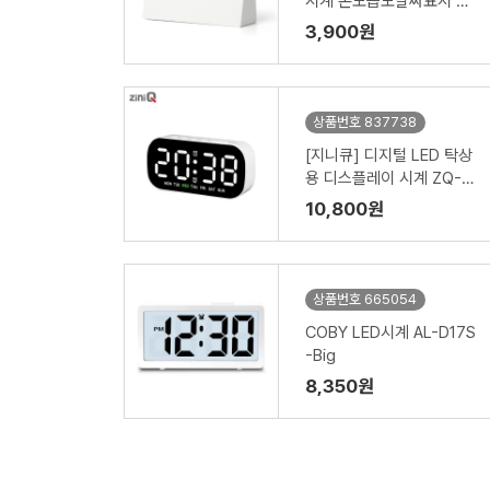
시계 온도습도날짜표시 알
람 투명탁상용 ZQ-CK300
3,900원
상품번호 837738
[지니큐] 디지털 LED 탁상
용 디스플레이 시계 ZQ-C
M300
10,800원
상품번호 665054
COBY LED시계 AL-D17S
-Big
8,350원