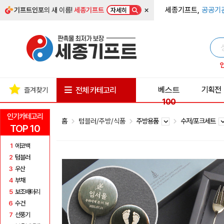
×
세종기프트,
공공기
기프트인포
의 새 이름!
세종기프트
자세히
베스트
기획전
전체 카테고리
즐겨찾기
100
인기카테고리
홈
텀블러/주방/식품
주방용품
수저/포크세트
TOP 10
1
에코백
2
텀블러
3
우산
4
부채
5
보조배터리
6
수건
7
선풍기