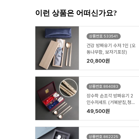
이런 상품은 어떠신가요?
상품번호 533541
건강 방짜유기 수저 1인 (오
동나무함, 보자기포장)
20,800원
상품번호 864083
장수학 손조각 방짜유기 2
인수저세트 (거북받침,청홍
수저집)
49,500원
상품번호 862225