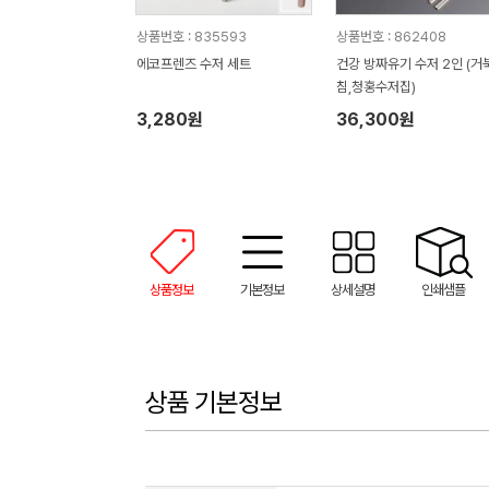
상품번호 : 835593
상품번호 : 862408
에코프렌즈 수저 세트
건강 방짜유기 수저 2인 (거
침,청홍수저집)
3,280원
36,300원
상품정보
기본정보
상세설명
인쇄샘플
상품 기본정보