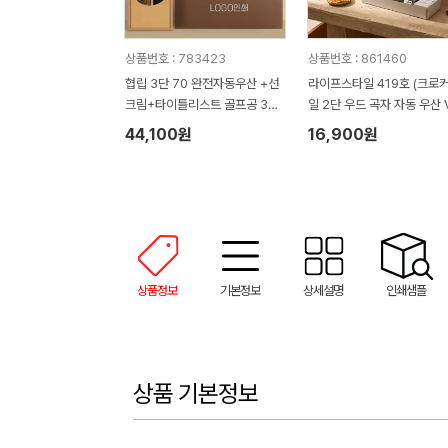
상품번호 : 783423
상품번호 : 861460
협립 3단 70 완전자동우산 +선
라이프스타일 419호 (크로
크림+타이틀리스트 골프공 3구-
일 2단 우드 곡자 자동 우산 V
세트
+심플 타올 150g)
44,100원
16,900원
상품정보
기본정보
상세설명
인쇄샘플
상품 기본정보