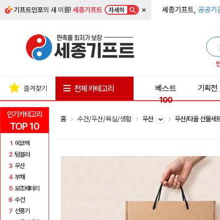
×
세종기프트,
공공기
기프트인포
의 새 이름!
세종기프트
자세히
베스트
기획전
전체 카테고리
즐겨찾기
100
인기카테고리
홈
수건/우산/욕실/생활
우산
우산/타올 선물세
TOP 10
1
에코백
2
텀블러
3
우산
4
부채
5
보조배터리
6
수건
7
선풍기