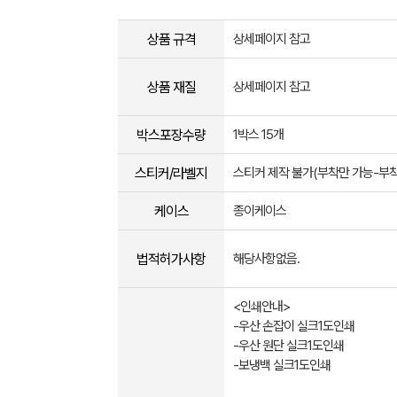
상품 규격
상세페이지 참고
상품 재질
상세페이지 참고
박스포장수량
1박스 15개
스티커/라벨지
스티커 제작 불가(부착만 가능-부
케이스
종이케이스
법적허가사항
해당사항없음.
<인쇄안내>
-우산 손잡이 실크1도인쇄
-우산 원단 실크1도인쇄
-보냉백 실크1도인쇄