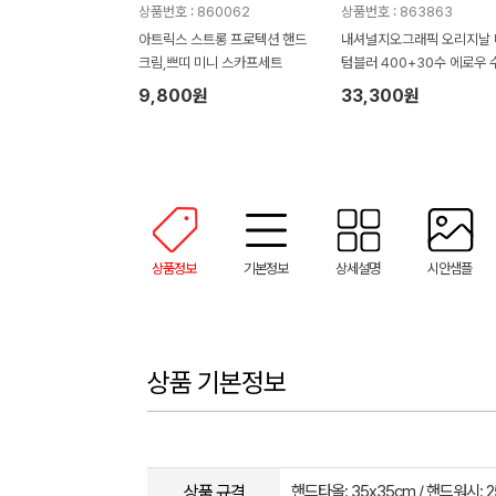
상품번호 : 860062
상품번호 : 863863
아트릭스 스트롱 프로텍션 핸드
내셔널지오그래픽 오리지날 
크림,쁘띠 미니 스카프세트
텀블러 400+30수 에로우 
타올 텀블러세트 NL08
9,800원
33,300원
상품정보
기본정보
상세설명
시안샘플
상품 기본정보
상품 규격
핸드타올: 35x35cm / 핸드워시: 2