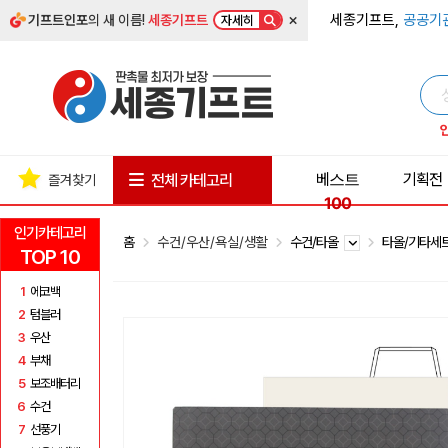
×
세종기프트,
공공기
기프트인포
의 새 이름!
세종기프트
자세히
베스트
기획전
전체 카테고리
즐겨찾기
100
인기카테고리
홈
수건/우산/욕실/생활
수건/타올
타올/기타세
TOP 10
1
에코백
2
텀블러
3
우산
4
부채
5
보조배터리
6
수건
7
선풍기