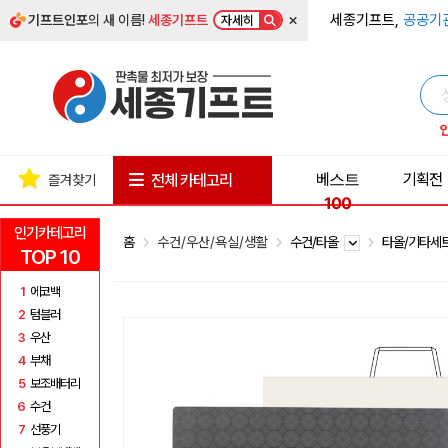
×
세종기프트,
공공기
기프트인포
의 새 이름!
세종기프트
자세히
베스트
기획전
전체 카테고리
즐겨찾기
100
인기카테고리
홈
수건/우산/욕실/생활
수건/타올
타올/기타세
TOP 10
1
에코백
2
텀블러
3
우산
4
부채
5
보조배터리
6
수건
7
선풍기