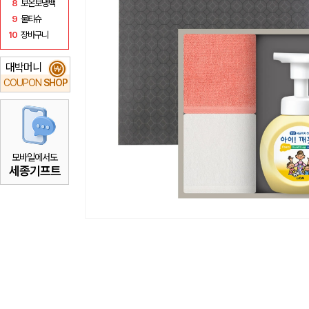
8
보온보냉백
9
물티슈
10
장바구니
대박머니
₩
COUPON
SHOP
모바일에서도
세종기프트