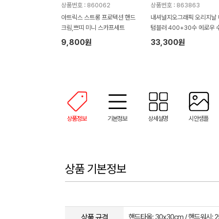
상품번호 : 860062
상품번호 : 863863
아트릭스 스트롱 프로텍션 핸드
내셔널지오그래픽 오리지날 
크림,쁘띠 미니 스카프세트
텀블러 400+30수 에로우 
타올 텀블러세트 NL08
9,800원
33,300원
상품정보
기본정보
상세설명
시안샘플
상품 기본정보
상품 규격
핸드타올: 30x30cm / 핸드워시: 2