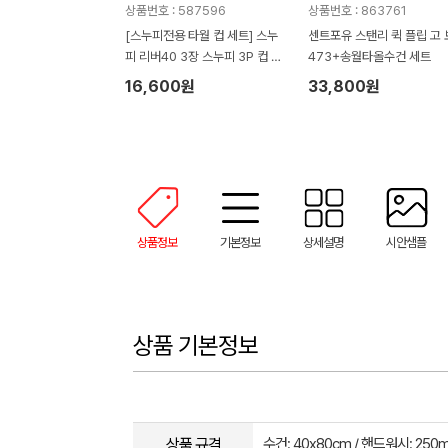
상품번호 : 587596
상품번호 : 863761
[스누피전용 타월 컵 세트] 스누
센트포유 스탠리 퀵 플립 고 
피 리버40 3장 스누피 3P 컵 세
473+송월타올수건 세트
트
16,600원
33,800원
상품정보
기본정보
상세설명
시안샘플
상품 기본정보
상품 규격
수건: 40x80cm / 핸드워시: 250m