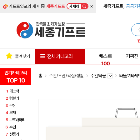
×
세종기프트,
공공기
기프트인포
의 새 이름!
세종기프트
자세히
베스트
기획전
전체 카테고리
즐겨찾기
100
인기카테고리
홈
수건/우산/욕실/생활
수건/타올
타올/기타세
TOP 10
1
에코백
2
텀블러
3
우산
4
부채
5
보조배터리
6
수건
7
선풍기