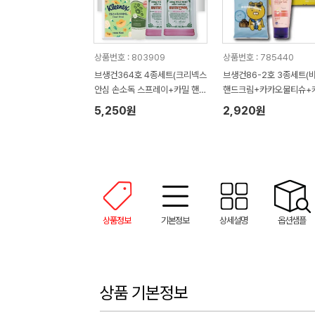
상품번호 : 803909
상품번호 : 785440
브생건364호 4종세트(크리넥스
브생건86-2호 3종세트(
안심 손소독 스프레이+카밀 핸드
핸드크림+카카오물티슈+
크림+유시몰 가글2매)
미용휴지)
5,250원
2,920원
상품정보
기본정보
상세설명
옵션샘플
상품 기본정보