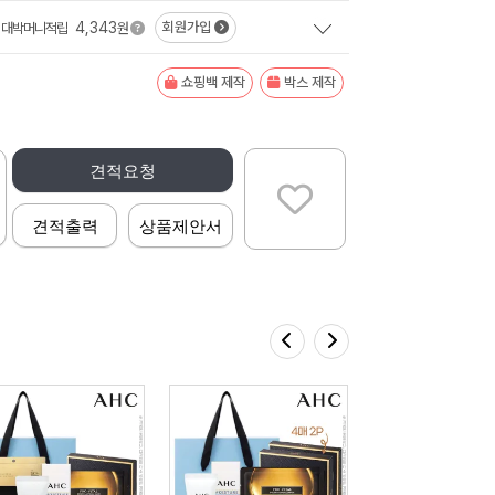
4,343
회원가입
대박머니적립
원
쇼핑백 제작
박스 제작
견적요청
견적출력
상품제안서