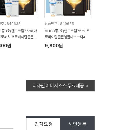
호 : 849638
상품번호 : 849635
3종3호(핸드크림75ml,마
AHC3종1호(핸드크림75ml,프
프로패치,프로바이탈골든앰
로바이탈골든앰플마스크팩4매2
크팩4매)
P)
600원
9,800원
디자인 이미지 소스 무료제공 >
견적요청
시안등록