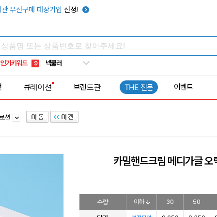
우산
6
관 우선구매 대상기업
선정!
텀블러
7
쿨토시
8
넥쿨러
9
인기키워드
타포린가방
10
선풍기
1
전
큐레이션
브랜드관
이벤트
THE 전문
디로션
카밀핸드크림 메디가글 
수량
이하
30
50