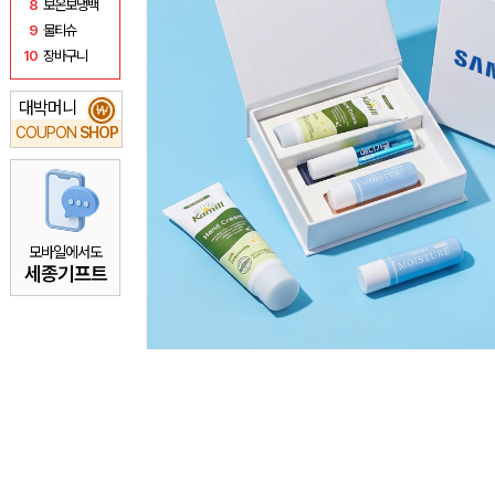
8
보온보냉백
9
물티슈
10
장바구니
대박머니
₩
COUPON
SHOP
모바일에서도
세종기프트