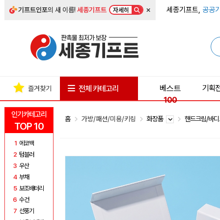
×
세종기프트,
공공기
기프트인포
의 새 이름!
세종기프트
자세히
베스트
기획
전체 카테고리
즐겨찾기
100
인기카테고리
홈
가방/패션/미용/키링
화장품
핸드크림/바
TOP 10
1
에코백
2
텀블러
3
우산
4
부채
5
보조배터리
6
수건
7
선풍기