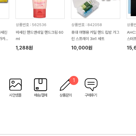
상품번호 : 562536
상품번호 : 842058
상품번
바세린
바세린 핸드앤네일 핸드크림 60
휴대 여행용 카밀 핸드 립밤 가그
AHC
카카오
ml
린 스프레이 3in1 세트
스터
플마스
1,288원
10,000원
15,
1
시안샘플
배송/결제
상품문의
구매후기