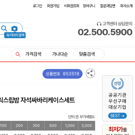
로그인
회원가입
비회원조회
장바구니
질문과답변
회사소개
고객센터 상담문의
02.500.5900
AI 이미지 검색
가격검색
가나다순
맞춤검색
853518
상품번호
공공기관
오릭스립밤 자석싸바리케이스세트
우선구매
대상기업
BEST →
단위: 원 부가세별도
100
200
300
500
1,000
3,000
최저가
를