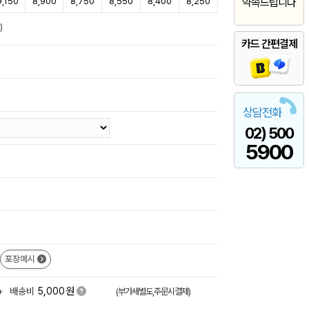
9,150
8,900
8,750
8,550
8,400
8,250
약속드립니다
)
카드 간편결제
상담전화
02) 500
5900
포장예시
원
+
배송비
5,000
(부가세별도,주문시결제)