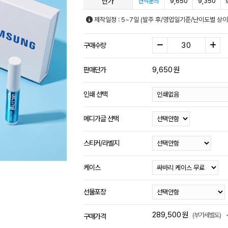
단가
9,650
9,350
견적문의
제작일정 : 5~7일 (발주 후/영업일기준/난이도별 상이
구매수량
9,650
원
판매단가
인쇄 선택
메디가글 선택
스티커/라벨지
케이스
선물포장
289,500
원
(부가세별도)
구매가격