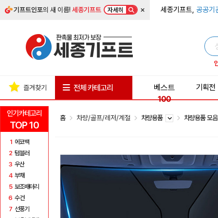
×
세종기프트,
공공기
기프트인포
의 새 이름!
세종기프트
자세히
베스트
기획전
전체 카테고리
즐겨찾기
100
인기카테고리
홈
차량/골프/레저/계절
차량용품
차량용품 모
TOP 10
1
에코백
2
텀블러
3
우산
4
부채
5
보조배터리
6
수건
7
선풍기