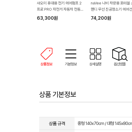
샤오미 휴대용 전기 에어펌프 2
naVee 나비 차량용 포터블
프로 PRO 자전거 자동차 전동킥
핸디 무선 진공청소기 에어건
보드 오토바이 타이어 공기주입
V164-VCC1V
63,300원
74,200원
기
상품정보
기본정보
상세설명
옵션샘플
상품 기본정보
상품 규격
중형 140x70cm / 대형 145x80c