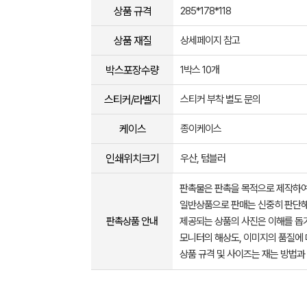
상품 규격
285*178*118
상품 재질
상세페이지 참고
박스포장수량
1박스 10개
스티커/라벨지
스티커 부착 별도 문의
케이스
종이케이스
인쇄위치크기
우산, 텀블러
판촉물은 판촉을 목적으로 제작하여
일반상품으로 판매는 신중히 판단해
판촉상품 안내
제공되는 상품의 사진은 이해를 
모니터의 해상도, 이미지의 품질에 
상품 규격 및 사이즈는 재는 방법과