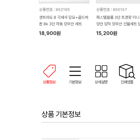
상품번호 : 862185
상품번호 : 860167
센트라도 B 극세사 담요+골드버
파스텔블룸 3단 초경량 미니
튼 8k 3단 자동 양우산 세트
양산 암막 양우산 선물세트 
품+무한타올세트 푸들이 40
18,900원
15,200원
50g 수건세트
상품정보
기본정보
상세설명
인쇄샘플
상품 기본정보