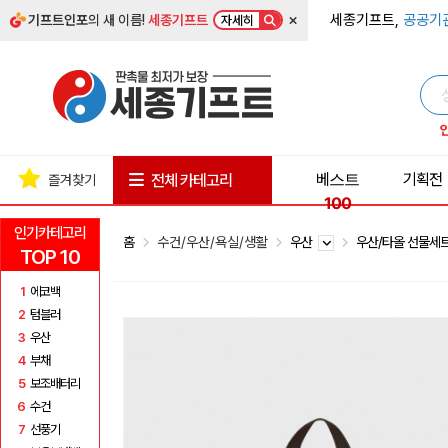
×
세종기프트,
공공기
기프트인포
의 새 이름!
세종기프트
자세히
베스트
기획전
전체 카테고리
즐겨찾기
100
인기카테고리
홈
수건/우산/욕실/생활
우산
우산/타올 선물세
TOP 10
1
에코백
2
텀블러
3
우산
4
부채
5
보조배터리
6
수건
7
선풍기