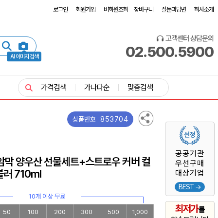
로그인
회원가입
비회원조회
장바구니
질문과답변
회사소개
고객센터 상담문의
02.500.5900
AI 이미지 검색
가격검색
가나다순
맞춤검색
853704
상품번호
공공기관
 암막 양우산 선물세트+스트로우 커버 컬
우선구매
러 710ml
대상기업
BEST →
10개 이상 무료
최저가
를
50
100
200
300
500
1,000