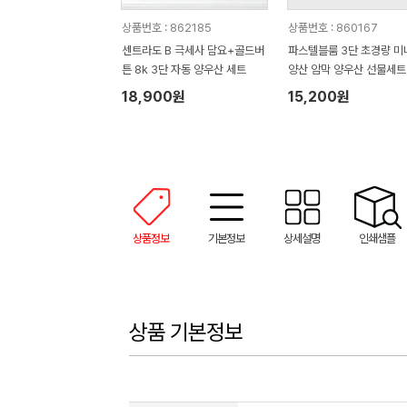
상품번호 : 862185
상품번호 : 860167
센트라도 B 극세사 담요+골드버
파스텔블룸 3단 초경량 미
튼 8k 3단 자동 양우산 세트
양산 암막 양우산 선물세트
품+무한타올세트 푸들이 4
18,900원
15,200원
50g 수건세트
상품정보
기본정보
상세설명
인쇄샘플
상품 기본정보