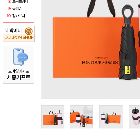
8
보온보냉백
9
물티슈
10
장바구니
대박머니
₩
COUPON
SHOP
모바일에서도
세종기프트