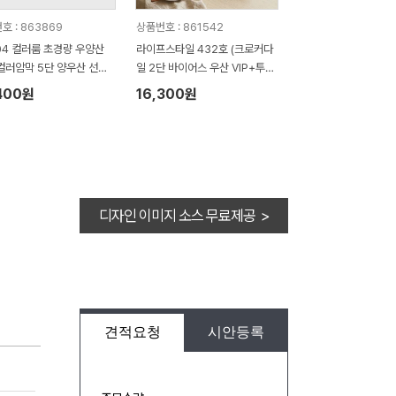
호 : 863869
상품번호 : 861542
04 컬러룸 초경량 우양산
라이프스타일 432호 (크로커다
컬러암막 5단 양우산 선물
일 2단 바이어스 우산 VIP+투톤
답례품+락앤락 텀블러세트
보다 호텔타올 200g)
400원
16,300원
 머그 텀블러 600ml+송
세트 항균 무지40 수건세
디자인 이미지 소스 무료제공 >
견적요청
시안등록