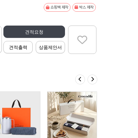
쇼핑백 제작
박스 제작
견적요청
견적출력
상품제안서