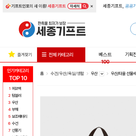
×
세종기프트,
공공기
기프트인포
의 새 이름!
세종기프트
자세히
베스트
기획
전체 카테고리
즐겨찾기
100
인기카테고리
홈
수건/우산/욕실/생활
우산
우산/타올 선물
TOP 10
1
에코백
2
텀블러
3
우산
4
부채
5
보조배터리
6
수건
7
선풍기