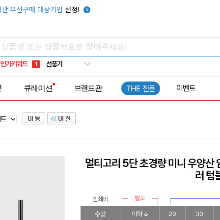
텀블러
7
관 우선구매 대상기업
선정!
쿨토시
8
넥쿨러
9
타포린가방
10
인기키워드
선풍기
1
전
큐레이션
브랜드관
이벤트
THE 전문
세트
멀티고리 5단 초경량 미니 우양산
러 텀블
별도
인쇄비
수량
이하
20
30