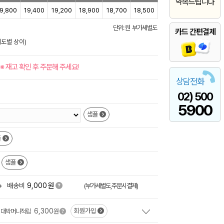
약속드립니다
9,800
19,400
19,200
18,900
18,700
18,500
단위: 원 부가세별도
카드 간편결제
이도별 상이)
※ 재고 확인 후 주문해 주세요!
상담전화
02) 500
5900
샘플
플
샘플
원
+
배송비
9,000
(부가세별도,주문시결제)
6,300
회원가입
대박머니적립
원