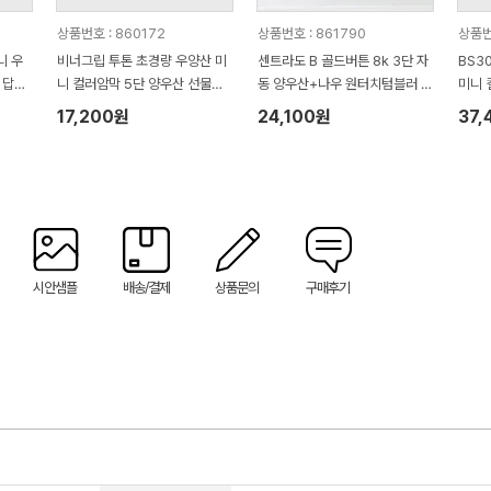
상품번호 : 860172
상품번호 : 861790
상품번
니 우
비너그립 투톤 초경량 우양산 미
센트라도 B 골드버튼 8k 3단 자
BS3
 답례
니 컬러암막 5단 양우산 선물세
동 양우산+나우 원터치텀블러 5
미니 
0수 1
트+무한타올세트 푸들이 40수 1
00ml 세트
세트 
17,200원
24,100원
37,
50g 수건세트
메트로
월타올
트
시안샘플
배송/결제
상품문의
구매후기