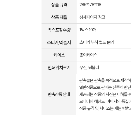
상품 규격
285*178*118
상품 재질
상세페이지 참고
박스포장수량
1박스 10개
스티커/라벨지
스티커 부착 별도 문의
케이스
종이케이스
인쇄위치크기
우산, 텀블러
판촉물은 판촉을 목적으로 제작하
일반상품으로 판매는 신중히 판단
판촉상품 안내
제공되는 상품의 사진은 이해를 
모니터의 해상도, 이미지의 품질에
상품 규격 및 사이즈는 재는 방법