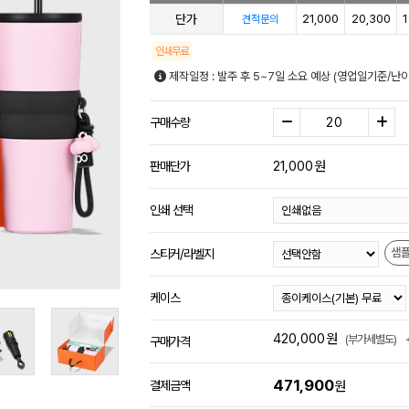
단가
21,000
20,300
1
견적문의
인쇄무료
제작일정 : 발주 후 5~7일 소요 예상 (영업일기준/난
구매수량
21,000
원
판매단가
인쇄 선택
샘
스티커/라벨지
케이스
420,000
원
(부가세별도)
구매가격
471,900
결제금액
원