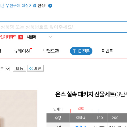
키캡
5
관 우선구매 대상기업
선정!
우산
6
텀블러
7
쿨토시
8
인기키워드
넥쿨러
9
타포린가방
10
전
큐레이션
브랜드관
이벤트
THE 전문
선풍기
1
세트
온스 실속 패키지 선물세트
(3
별도
인쇄비
수량
이하
100
200