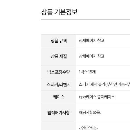
상품 기본정보
상품 규격
상세페이지 참고
상품 재질
상세페이지 참고
박스포장수량
1박스 15개
스티커/라벨지
스티커 제작 불가(부착만 가능-
케이스
opp케이스,종이케이스
법적허가사항
해당사항없음.
<인쇄안내>