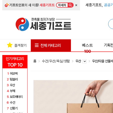
×
세종기프트,
공공기
기프트인포
의 새 이름!
세종기프트
자세히
베스트
기획
전체 카테고리
즐겨찾기
100
인기카테고리
홈
수건/우산/욕실/생활
우산
우산/타올 선물
TOP 10
1
에코백
2
텀블러
3
우산
4
부채
5
보조배터리
6
수건
7
선풍기