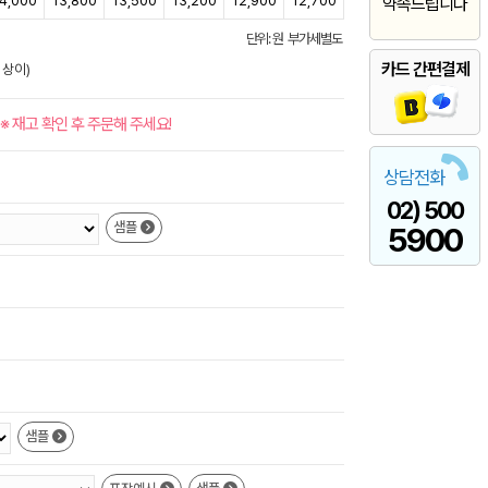
4,000
13,800
13,500
13,200
12,900
12,700
약속드립니다
단위: 원 부가세별도
카드 간편결제
 상이)
※ 재고 확인 후 주문해 주세요!
상담전화
02) 500
샘플
5900
샘플