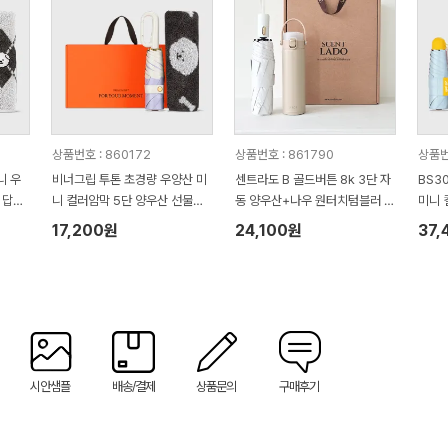
상품번호 : 860172
상품번호 : 861790
상품번
니 우
비너그립 투톤 초경량 우양산 미
센트라도 B 골드버튼 8k 3단 자
BS3
 답례
니 컬러암막 5단 양우산 선물세
동 양우산+나우 원터치텀블러 5
미니 
0수 1
트+무한타올세트 푸들이 40수 1
00ml 세트
세트 
17,200원
24,100원
37,
50g 수건세트
메트로
월타올
트
시안샘플
배송/결제
상품문의
구매후기