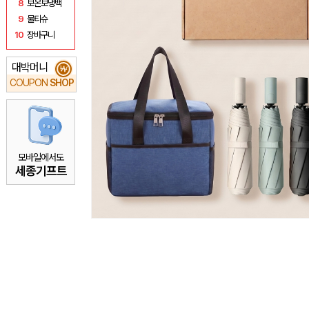
8
보온보냉백
9
물티슈
10
장바구니
대박머니
₩
COUPON
SHOP
모바일에서도
세종기프트