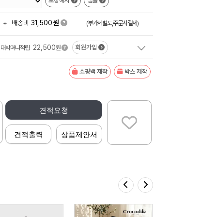
포장예시
샘플
원
+
배송비
31,500
(부가세별도,주문시결제)
22,500
회원가입
대박머니적립
원
쇼핑백 제작
박스 제작
견적요청
견적출력
상품제안서