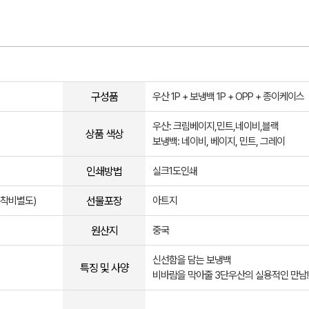
구성품
우산 1P + 보냉백 1P + OPP + 종이케이스
우산: 크림베이지,민트,네이비,블랙
상품 색상
보냉백: 네이비, 베이지, 민트, 그레이
인쇄방법
실크1도인쇄
선물포장
부착비별도)
아트지
원산지
중국
신선함을 담는 보냉백
특징 및 사양
비바람을 막아줄 3단우산의 실용적인 만남!