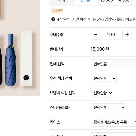
단가
15,000
14,500
1
견적문의
인쇄무료
제작일정 : 시안 확정 후 4~5일 (영업일기준/난이도별
구매수량
15,000
원
판매단가
인쇄 선택
우산 색상 선택
보냉백 색상 선택
스티커/라벨지
케이스