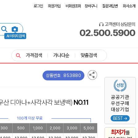
로그인
회원가입
비회원조회
장바구니
질문과답변
회사소개
고객센터 상담문의
02.500.5900
AI 이미지 검색
가격검색
가나다순
맞춤검색
853880
상품번호
공공기관
단우산 디아나+사각사각 보냉백)
NO.11
우선구매
대상기업
100개 이상 무료
BEST →
300
500
1,000
2,000
3,000
5,000
최저가
를