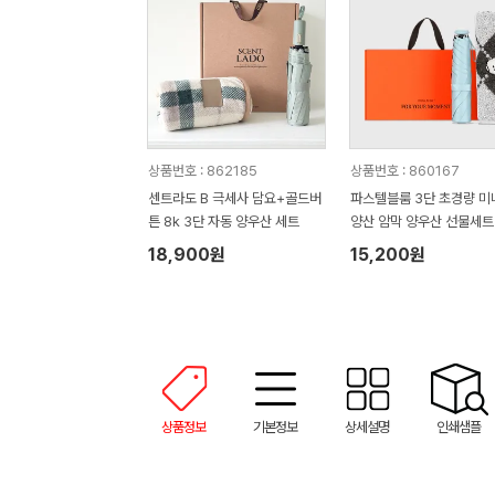
상품번호 : 862185
상품번호 : 860167
센트라도 B 극세사 담요+골드버
파스텔블룸 3단 초경량 미
튼 8k 3단 자동 양우산 세트
양산 암막 양우산 선물세트
품+무한타올세트 푸들이 4
18,900원
15,200원
50g 수건세트
상품정보
기본정보
상세설명
인쇄샘플