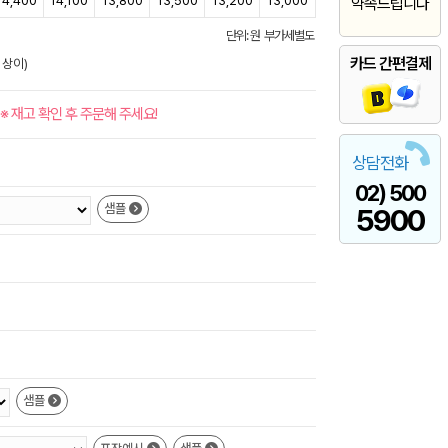
14,400
14,100
13,800
13,500
13,200
13,000
약속드립니다
단위: 원 부가세별도
카드 간편결제
 상이)
※ 재고 확인 후 주문해 주세요!
상담전화
02) 500
샘플
5900
샘플