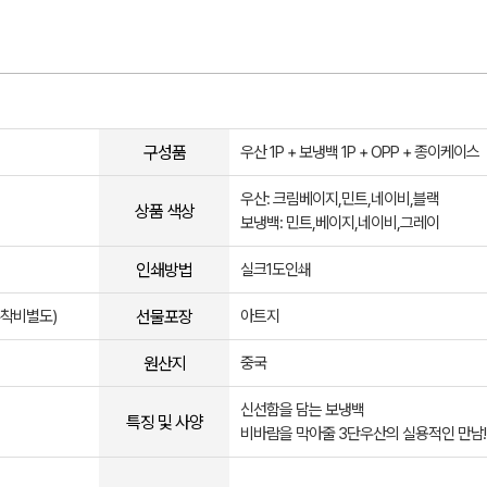
구성품
우산 1P + 보냉백 1P + OPP + 종이케이스
우산: 크림베이지,민트,네이비,블랙
상품 색상
보냉백: 민트,베이지,네이비,그레이
인쇄방법
실크1도인쇄
선물포장
부착비별도)
아트지
원산지
중국
신선함을 담는 보냉백
특징 및 사양
비바람을 막아줄 3단우산의 실용적인 만남!