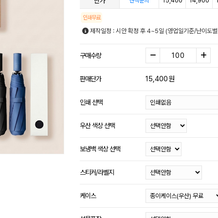
단가
15,400
14,900
견적문의
인쇄무료
제작일정 : 시안 확정 후 4~5일 (영업일기준/난이도별
구매수량
15,400
원
판매단가
인쇄 선택
우산 색상 선택
보냉백 색상 선택
스티커/라벨지
케이스