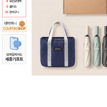
8
보온보냉백
9
물티슈
10
장바구니
대박머니
₩
COUPON
SHOP
모바일에서도
세종기프트