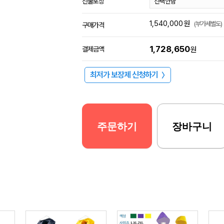
선물포장
1,540,000
원
(부가세별도)
구매가격
1,728,650
결제금액
원
최저가 보장제 신청하기
〉
주문하기
장바구니