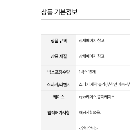
상품 기본정보
상품 규격
상세페이지 참고
상품 재질
상세페이지 참고
박스포장수량
1박스 15개
스티커/라벨지
스티커 제작 불가(부착만 가능-
케이스
opp케이스,종이케이스
법적허가사항
해당사항없음.
<인쇄안내>