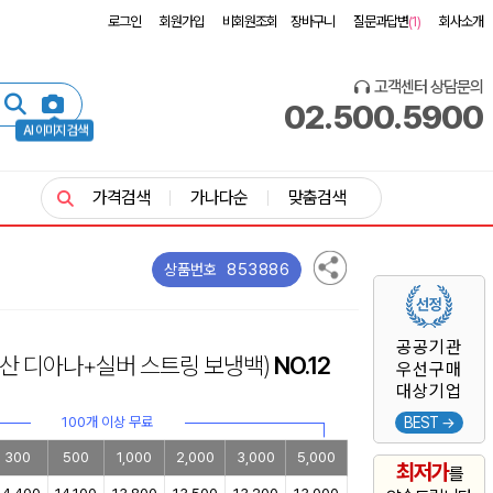
로그인
회원가입
비회원조회
장바구니
질문과답변
(1)
회사소개
고객센터 상담문의
02.500.5900
AI 이미지 검색
가격검색
가나다순
맞춤검색
853886
상품번호
공공기관
우산 디아나+실버 스트링 보냉백)
NO.12
우선구매
대상기업
100개 이상 무료
BEST →
300
500
1,000
2,000
3,000
5,000
최저가
를