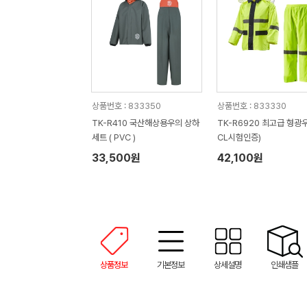
상품번호 : 833350
상품번호 : 833330
TK-R410 국산해상용우의 상하
TK-R6920 최고급 형광우
세트 ( PVC )
CL시험인증)
33,500원
42,100원
상품정보
기본정보
상세설명
인쇄샘플