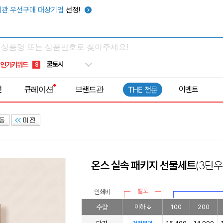
키캡
5
관 우선구매 대상기업
선정!
우산
6
텀블러
7
쿨토시
8
인기키워드
넥쿨러
9
타포린가방
10
전
큐레이션
브랜드관
이벤트
THE 전문
선풍기
1
온스 실속 패키지 선물세트
(3단
별도
인쇄비
수량
이하
100
200