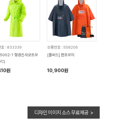
호 : 833339
상품번호 : 558206
R5002-1 형광신사코트우
[플씨드] 판초우의
VC)
410원
10,900원
디자인 이미지 소스 무료제공 >