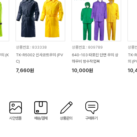
상품번호 : 833338
상품번호 : 809789
상품번
의 (K
TK-R5002 신사코트우의 (PV
640-103 타포린 단면 우의 상
TK-
C)
하우비 방수작업복
의 (P
7,660원
10,000원
10,
시안샘플
배송/결제
상품문의
구매후기