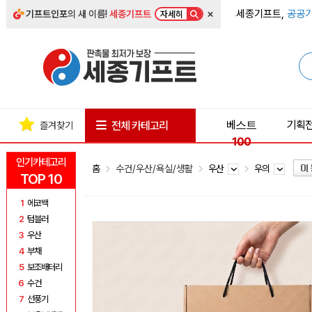
×
세종기프트,
공공기
기프트인포
의 새 이름!
세종기프트
자세히
베스트
기획
전체 카테고리
즐겨찾기
100
인기카테고리
홈
수건/우산/욕실/생활
우산
우의
TOP 10
1
에코백
2
텀블러
3
우산
4
부채
5
보조배터리
6
수건
7
선풍기