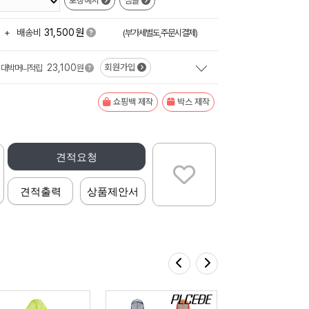
포장예시
샘플
원
+
배송비
31,500
(부가세별도,주문시결제)
23,100
회원가입
대박머니적립
원
쇼핑백 제작
박스 제작
견적요청
견적출력
상품제안서