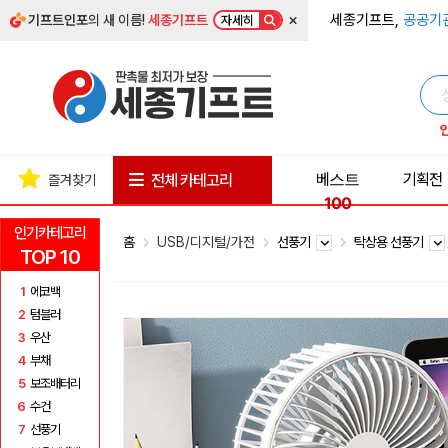
×
세종기프트,
공공기
기프트인포
의 새 이름!
세종기프트
자세히
베스트
기획전
전체 카테고리
즐겨찾기
100
인기카테고리
홈
USB/디지털/가전
선풍기
탁상용 선풍기
TOP 10
1
에코백
2
텀블러
3
우산
4
부채
5
보조배터리
6
수건
7
선풍기