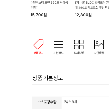
슈틸루스터 모던 360도 탁상용
[지니큐] BLDC 강력모터 
선풍기
개 360도 각도조절 무선 탁
미니선풍기 FN-760M (17
15,700원
12,800원
m x 140mm x 270mm / 
g)
상품정보
기본정보
상세설명
시안샘플
상품 기본정보
박스포장수량
1박스 8개