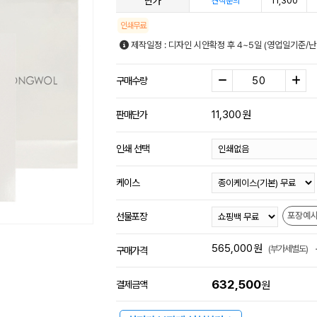
단가
11,300
견적문의
인쇄무료
제작일정 : 디자인 시안확정 후 4~5일 (영업일기준/
구매수량
11,300
원
판매단가
인쇄 선택
케이스
포장예
선물포장
565,000
원
(부가세별도)
구매가격
632,500
결제금액
원