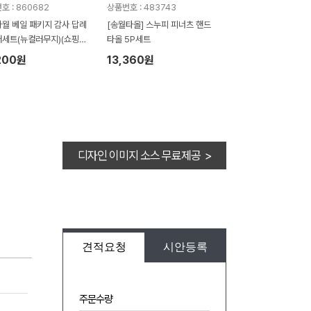
호 : 860682
상품번호 : 483743
월 베일 패키지 감사 답례
[송월타올] 스누피 피너츠 핸드
매세트(뉴컬러무지)(쇼핑백
타올 5P세트
200원
13,360원
디자인 이미지 소스 무료제공 >
견적요청
시안등록
주문수량