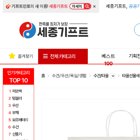
×
세종기프트,
공공기
기프트인포
의 새 이름!
세종기프트
자세히
베스트
기획
전체 카테고리
즐겨찾기
100
인기카테고리
홈
수건/우산/욕실/생활
수건/타올
타올선물
TOP 10
1
에코백
2
텀블러
3
우산
4
부채
5
보조배터리
6
수건
7
선풍기