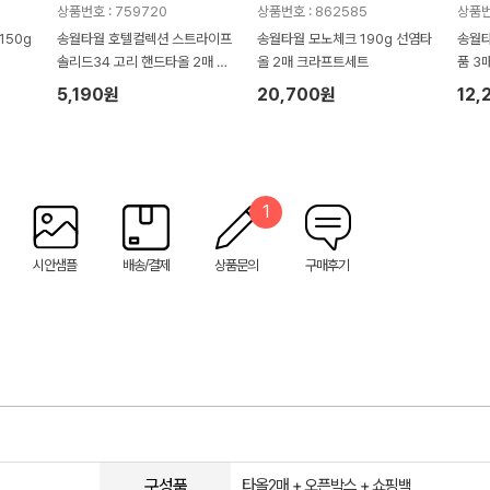
상품번호 : 759720
상품번호 : 862585
상품번
150g
송월타월 호텔컬렉션 스트라이프
송월타월 모노체크 190g 선염타
송월타
솔리드34 고리 핸드타올 2매 크
올 2매 크라프트세트
품 3
라프트세트
증정)
5,190원
20,700원
12,
1
시안샘플
배송/결제
상품문의
구매후기
구성품
타올2매 + 오픈박스 + 쇼핑백