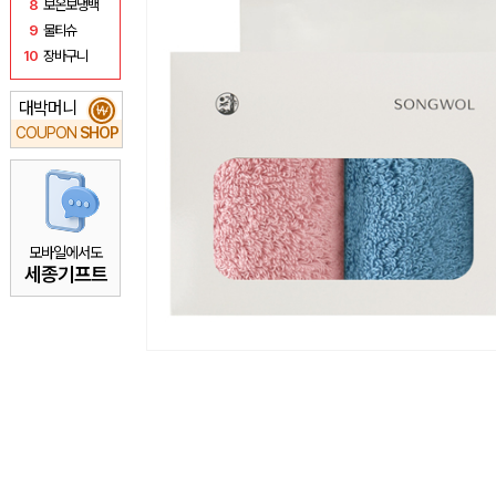
8
보온보냉백
9
물티슈
10
장바구니
대박머니
₩
COUPON
SHOP
모바일에서도
세종기프트