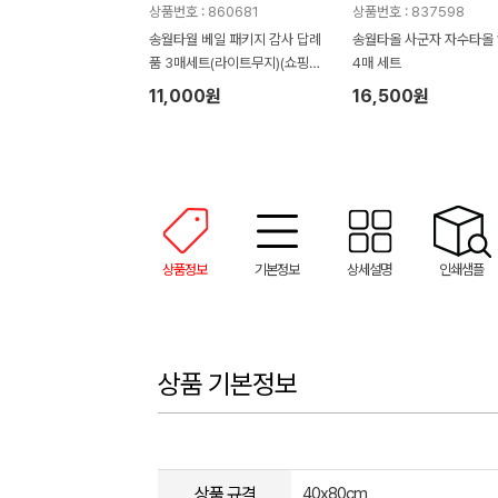
상품번호 : 860681
상품번호 : 837598
송월타월 베일 패키지 감사 답례
송월타올 사군자 자수타올 
품 3매세트(라이트무지)(쇼핑백
4매 세트
증정)
11,000원
16,500원
상품정보
기본정보
상세설명
인쇄샘플
상품 기본정보
상품 규격
40x80cm