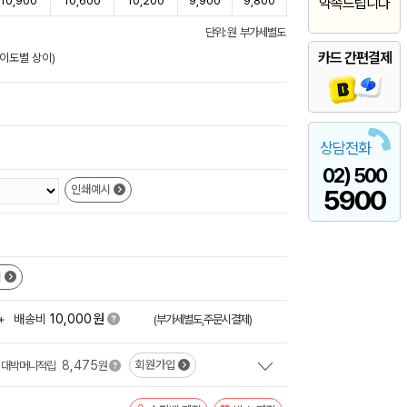
10,900
10,600
10,200
9,900
9,800
약속드립니다
단위: 원 부가세별도
카드 간편결제
난이도별 상이)
상담전화
02) 500
인쇄예시
5900
시
원
+
배송비
10,000
(부가세별도,주문시결제)
8,475
회원가입
대박머니적립
원