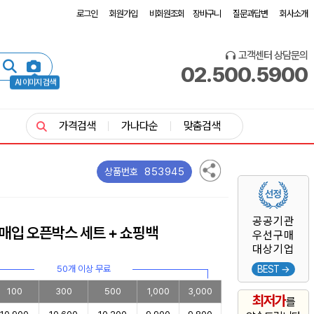
로그인
회원가입
비회원조회
장바구니
질문과답변
회사소개
고객센터 상담문의
02.500.5900
AI 이미지 검색
가격검색
가나다순
맞춤검색
853945
상품번호
공공기관
2매입 오픈박스 세트 + 쇼핑백
우선구매
대상기업
50개 이상 무료
BEST →
100
300
500
1,000
3,000
최저가
를