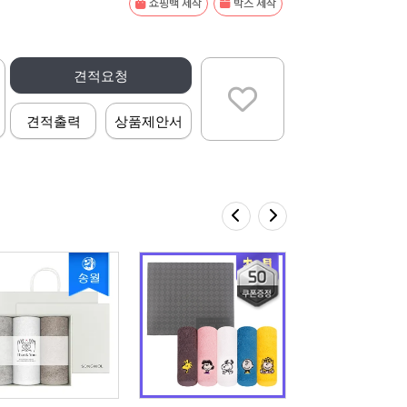
쇼핑백 제작
박스 제작
견적요청
견적출력
상품제안서