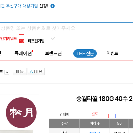
우산
6
관 우선구매 대상기업
선정!
텀블러
7
쿨토시
8
넥쿨러
9
인기키워드
타포린가방
10
선풍기
1
전
큐레이션
브랜드관
이벤트
THE 전문
세트
송월타월 180G 40수 
별도
인쇄비
수량
이하
50