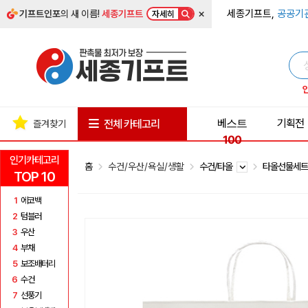
×
세종기프트,
공공기
기프트인포
의 새 이름!
세종기프트
자세히
베스트
기획전
전체 카테고리
즐겨찾기
100
인기카테고리
홈
수건/우산/욕실/생활
수건/타올
타올선물세
TOP 10
1
에코백
2
텀블러
3
우산
4
부채
5
보조배터리
6
수건
7
선풍기