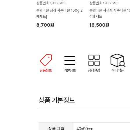
상품번호 : 837603
상품번호 : 837598
송월타올 상장 자수타올 150g 2
송월타올 사군자 자수타올 1
매세트]
4매 세트
8,700원
16,500원
상품정보
기본정보
상세설명
인쇄샘플
상품 기본정보
상품 규격
40x90cm