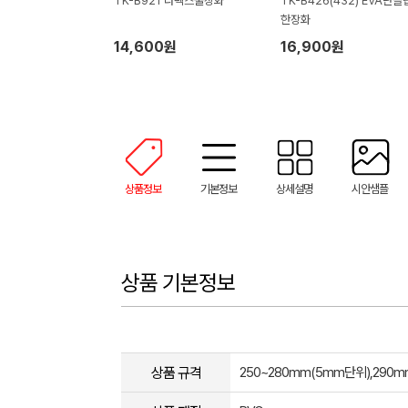
TK-B921 라텍스물장화
TK-B426(432) EVA난슬
한장화
14,600원
16,900원
상품정보
기본정보
상세설명
시안샘플
상품 기본정보
상품 규격
250~280mm(5mm단위),290m