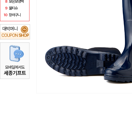
8
보온보냉백
9
물티슈
10
장바구니
대박머니
₩
COUPON
SHOP
모바일에서도
세종기프트