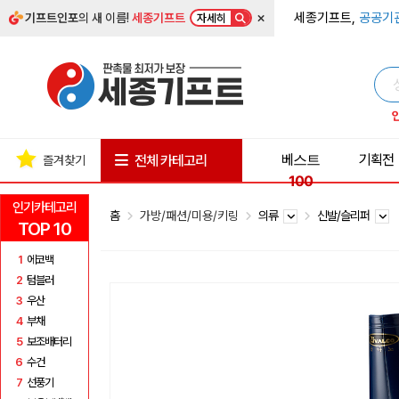
×
세종기프트,
공공기
기프트인포
의 새 이름!
세종기프트
자세히
베스트
기획전
전체 카테고리
즐겨찾기
100
인기카테고리
홈
가방/패션/미용/키링
의류
신발/슬리퍼
TOP 10
1
에코백
2
텀블러
3
우산
4
부채
5
보조배터리
6
수건
7
선풍기