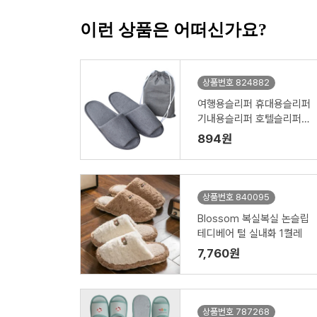
이런 상품은 어떠신가요?
상품번호 824882
여행용슬리퍼 휴대용슬리퍼
기내용슬리퍼 호텔슬리퍼
일회용슬리퍼
894원
상품번호 840095
Blossom 복실복실 논슬립
테디베어 털 실내화 1켤레
7,760원
상품번호 787268