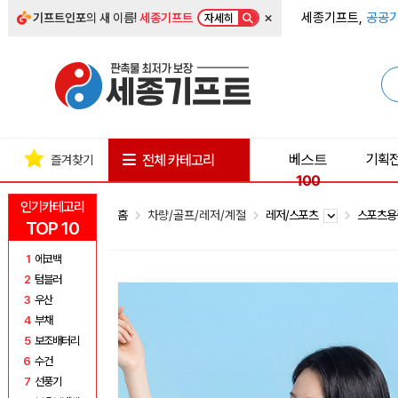
×
세종기프트,
공공기
기프트인포
의 새 이름!
세종기프트
자세히
베스트
기획
전체 카테고리
즐겨찾기
100
인기카테고리
홈
차량/골프/레저/계절
레저/스포츠
스포츠
TOP 10
1
에코백
2
텀블러
3
우산
4
부채
5
보조배터리
6
수건
7
선풍기