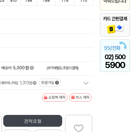
25
810
798
788
779
770
약속드립니다
카드 간편결제
상담전화
02) 500
5900
원
배송비
5,000
(부가세별도,주문시결제)
1,313
회원가입
대박머니적립
원
쇼핑백 제작
박스 제작
견적요청