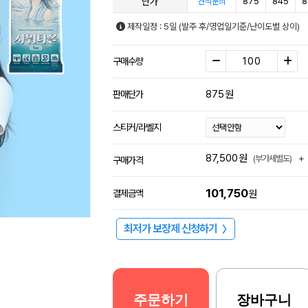
단가
875
845
8
견적문의
제작일정 : 5일 (발주 후/영업일기준/난이도별 상이)
구매수량
875
원
판매단가
스티커/라벨지
87,500
원
+
(부가세별도)
구매가격
101,750
결제금액
원
최저가 보장제 신청하기
〉
주문하기
장바구니