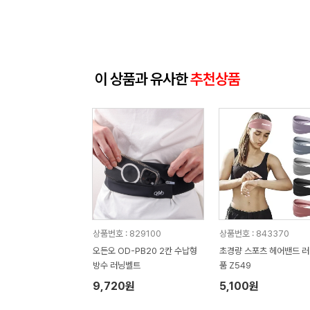
이 상품과 유사한
추천상품
상품번호 : 829100
상품번호 : 843370
오든오 OD-PB20 2칸 수납형
초경량 스포츠 헤어밴드 
방수 러닝벨트
품 Z549
9,720원
5,100원