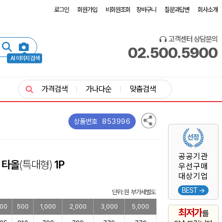
로그인
회원가입
비회원조회
장바구니
질문과답변
회사소개
고객센터 상담문의
02.500.5900
AI 이미지 검색
가격검색
가나다순
맞춤검색
853996
상품번호
공공기관
 타올
(특대형)
1P
우선구매
대상기업
BEST →
단위: 원 부가세별도
00
500
1,000
2,000
3,000
5,000
최저가
를