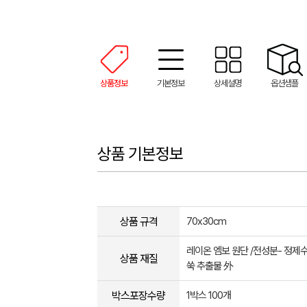
상품정보
기본정보
상세설명
옵션샘플
상품 기본정보
상품 규격
70x30cm
레이온 엠보 원단 /전성분- 정제수,
상품 재질
쑥 추출물 外
박스포장수량
1박스 100개