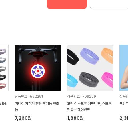
상품번호 : 552291
상품번호 : 709209
상품번
러닝용
머레이 자전거 랜턴 후미등 전조
고탄력 스포츠 헤드밴드, 스포츠
프렌즈
등
땀흡수 헤어밴드
7,260원
1,880원
2,3