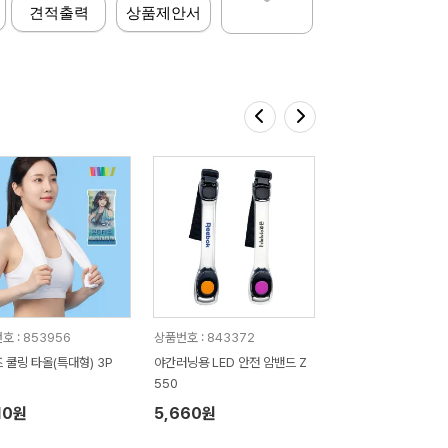
견적출력
상품제안서
호 : 853956
상품번호 : 843372
 쿨링 타올(특대형) 3P
야간러닝용 LED 안전 암밴드 Z
550
10원
5,660원