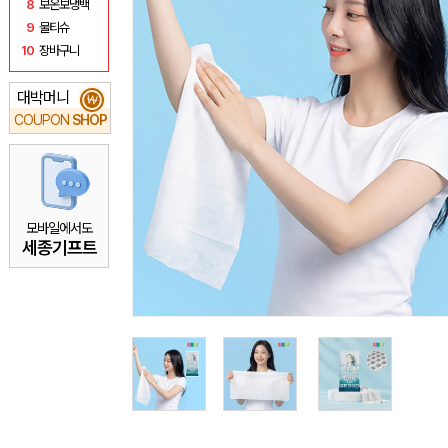
8
보온보냉백
9
물티슈
10
장바구니
대박머니
₩
COUPON
SHOP
모바일에서도
세종기프트