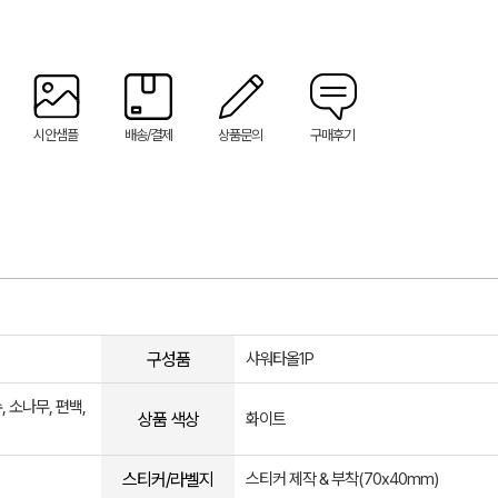
시안샘플
배송/결제
상품문의
구매후기
구성품
샤워타올1P
 소나무, 편백,
상품 색상
화이트
스티커/라벨지
스티커 제작 & 부착(70x40mm)