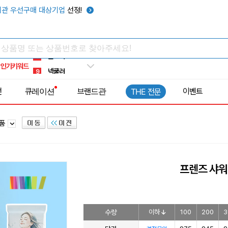
키캡
5
관 우선구매 대상기업
선정!
우산
6
텀블러
7
쿨토시
8
인기키워드
넥쿨러
9
타포린가방
10
전
큐레이션
브랜드관
이벤트
THE 전문
선풍기
1
용품
프렌즈 샤워
수량
이하
100
200
3