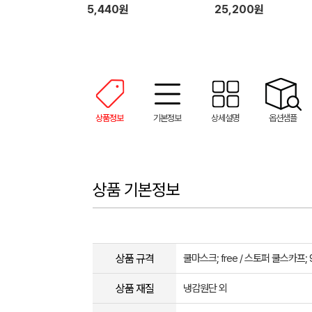
+냉장고쿨토시
5,440원
25,200원
상품정보
기본정보
상세설명
옵션샘플
상품 기본정보
상품 규격
쿨마스크; free / 스토퍼 쿨스카프; 
상품 재질
냉감원단 외