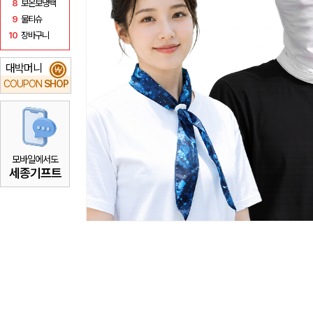
8
보온보냉백
9
물티슈
10
장바구니
대박머니
₩
COUPON
SHOP
모바일에서도
세종기프트