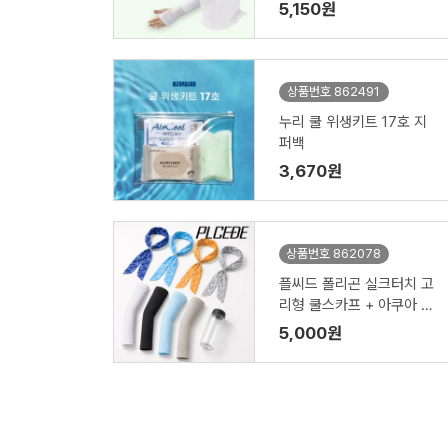
종 세트
5,150원
상품번호 862491
누리 쿨 위생키트 17호 지
퍼백
3,670원
상품번호 862078
플씨드 폴리곤 실크터치 고
리형 쿨스카프 + 아쿠아 쿨
토시 + 보틀 350ml 3종 세
5,000원
트