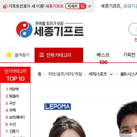
×
세종기프트,
공공기
기프트인포
의 새 이름!
세종기프트
자세히
베스트
기획전
전체 카테고리
즐겨찾기
100
인기카테고리
홈
차량/골프/레저/계절
레저/스포츠
쿨토시/스
TOP 10
1
에코백
2
텀블러
3
우산
4
부채
5
보조배터리
6
수건
7
선풍기