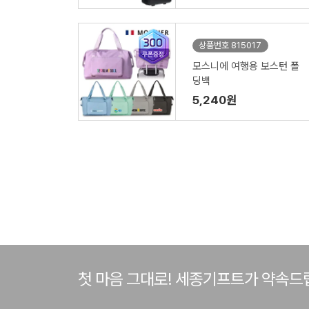
상품번호 815017
모스니에 여행용 보스턴 폴
딩백
5,240원
첫 마음 그대로! 세종기프트가 약속드