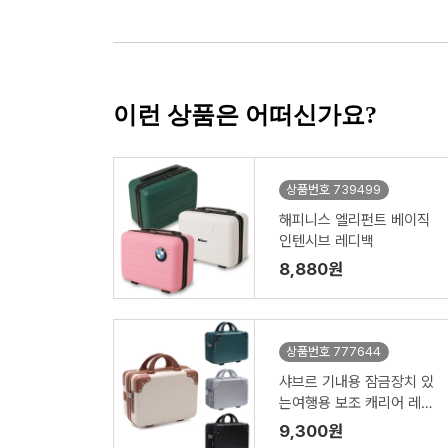
이런 상품은 어떠신가요?
상품번호 739499
해피니스 엘리펀트 베이직
인텐시브 레디백
8,880원
상품번호 777644
샤브르 기내용 잠금장치 있
는여행용 보조 캐리어 레디
백
9,300원