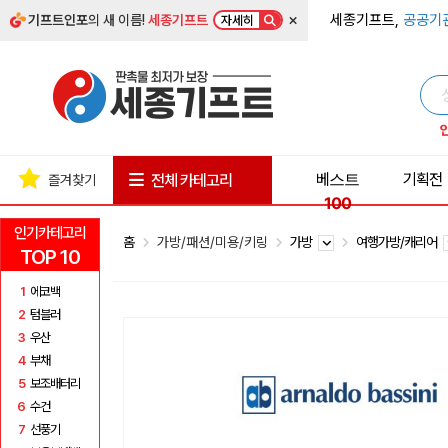
×
세종기프트,
공공기
기프트인포
의 새 이름!
세종기프트
자세히
베스트
기획전
전체 카테고리
즐겨찾기
100
인기카테고리
홈
가방/패션/미용/키링
가방
여행가방/캐리어
TOP 10
1
에코백
2
텀블러
3
우산
4
부채
5
보조배터리
6
수건
7
선풍기