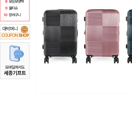
8
보온보냉백
9
물티슈
10
장바구니
대박머니
₩
COUPON
SHOP
모바일에서도
세종기프트