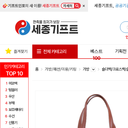
×
세종기프트,
공공기
기프트인포
의 새 이름!
세종기프트
자세히
베스트
기획전
전체 카테고리
즐겨찾기
100
인기카테고리
홈
가방/패션/미용/키링
가방
숄더백/크로스백
TOP 10
1
에코백
2
텀블러
3
우산
4
부채
5
보조배터리
6
수건
7
선풍기