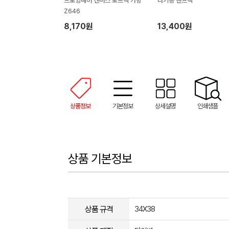
드로잉베어 캔버스 토트백 가방
다기능 핸드백
Z646
8,170원
13,400원
상품정보
기본정보
상세설명
인쇄샘플
상품 기본정보
상품 규격
34X38