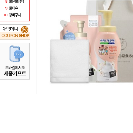
8
보온보냉백
9
물티슈
10
장바구니
대박머니
₩
COUPON
SHOP
모바일에서도
세종기프트