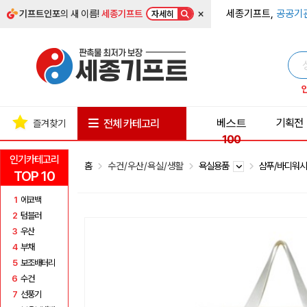
×
세종기프트,
공공기
기프트인포
의 새 이름!
세종기프트
자세히
베스트
기획전
전체 카테고리
즐겨찾기
100
인기카테고리
홈
수건/우산/욕실/생활
욕실용품
샴푸/바디워
TOP 10
1
에코백
2
텀블러
3
우산
4
부채
5
보조배터리
6
수건
7
선풍기