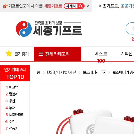
×
세종기프트,
공공기
기프트인포
의 새 이름!
세종기프트
자세히
베스트
기획전
전체 카테고리
즐겨찾기
100
인기카테고리
홈
USB/디지털/가전
보조배터리
보조배터리 중
TOP 10
1
에코백
2
텀블러
3
우산
4
부채
5
보조배터리
6
수건
7
선풍기