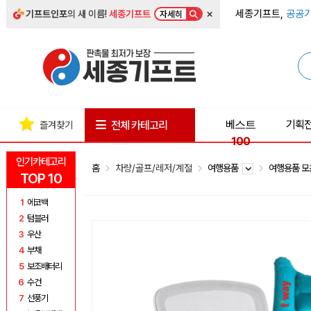
×
세종기프트,
공공기
기프트인포
의 새 이름!
세종기프트
자세히
베스트
기획
전체 카테고리
즐겨찾기
100
인기카테고리
홈
차량/골프/레저/계절
여행용품
여행용품 
TOP 10
1
에코백
2
텀블러
3
우산
4
부채
5
보조배터리
6
수건
7
선풍기