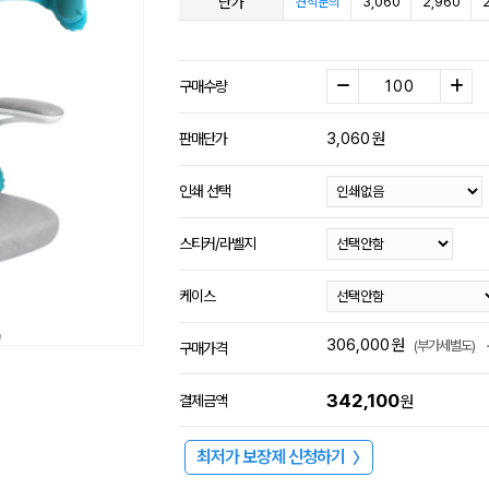
단가
3,060
2,960
견적문의
구매수량
3,060
원
판매단가
인쇄 선택
스티커/라벨지
케이스
306,000
원
(부가세별도)
구매가격
342,100
결제금액
원
최저가 보장제 신청하기
〉