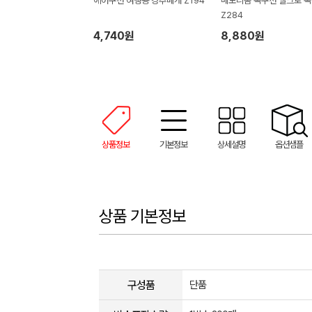
에어쿠션 여행용 경추베개 Z194
메모리폼 목쿠션 벨크로 
Z284
4,740원
8,880원
상품정보
기본정보
상세설명
옵션샘플
상품 기본정보
구성품
단품