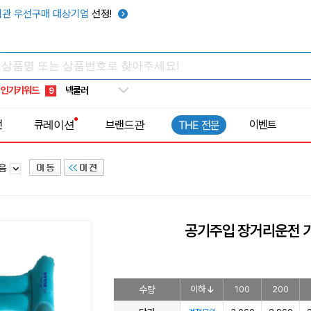
우산
6
관 우선구매 대상기업
선정!
텀블러
7
쿨토시
8
넥쿨러
9
인기키워드
타포린가방
10
선풍기
1
전
큐레이션
브랜드관
이벤트
THE 전문
모음
공기주입 장거리운전 
수량
이하
100
200