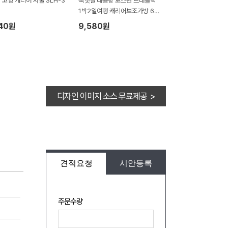
] 고잉 캐리어 저울 SLH-3
룩앳걸 대용량 보스턴 트래블백
1박2일여행 캐리어보조가방 6 c
olor
840원
9,580원
디자인 이미지 소스 무료제공 >
견적요청
시안등록
주문수량