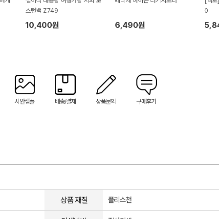
목베개
접이식 대용량 여행가방 지퍼 보
페니체 아이콘 러기지포터
[엑토
스턴백 Z749
0
10,400원
6,490원
5,
시안샘플
배송/결제
상품문의
구매후기
상품 재질
플리스천