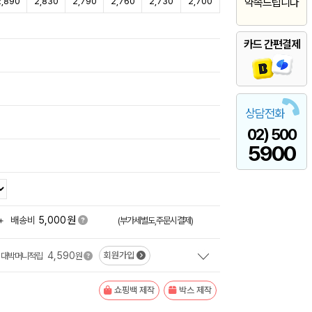
2,890
2,830
2,790
2,760
2,730
2,700
약속드립니다
카드 간편결제
상담전화
02) 500
5900
원
+
배송비
5,000
(부가세별도,주문시결제)
4,590
회원가입
대박머니적립
원
쇼핑백 제작
박스 제작