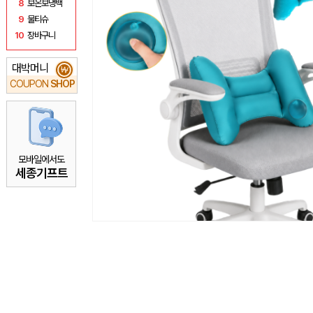
8
보온보냉백
9
물티슈
10
장바구니
대박머니
₩
COUPON
SHOP
모바일에서도
세종기프트