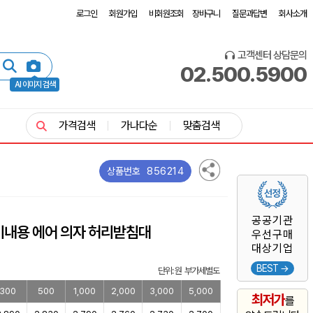
로그인
회원가입
비회원조회
장바구니
질문과답변
회사소개
고객센터 상담문의
02.500.5900
AI 이미지 검색
가격검색
가나다순
맞춤검색
856214
상품번호
공공기관
기내용 에어 의자 허리받침대
우선구매
대상기업
BEST →
단위: 원 부가세별도
300
500
1,000
2,000
3,000
5,000
최저가
를