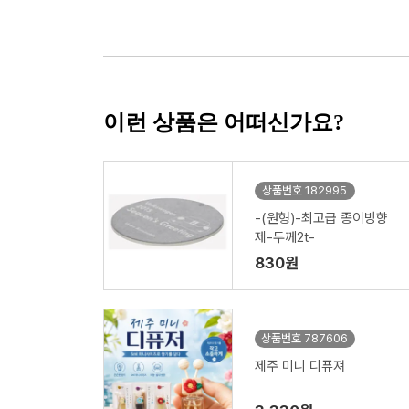
이런 상품은 어떠신가요?
상품번호 182995
-(원형)-최고급 종이방향
제-두께2t-
830원
상품번호 787606
제주 미니 디퓨져