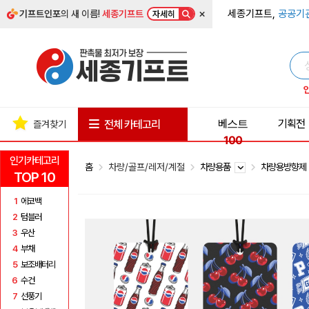
×
세종기프트,
공공기
기프트인포
의 새 이름!
세종기프트
자세히
베스트
기획전
전체 카테고리
즐겨찾기
100
인기카테고리
홈
차량/골프/레저/계절
차량용품
차량용방향
TOP 10
1
에코백
2
텀블러
3
우산
4
부채
5
보조배터리
6
수건
7
선풍기