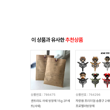
이 상품과 유사한
추천상품
상품번호 : 786475
상품번호 : 764296
센트라도 사쉐 방향제 15g 2P세
차량용 프리미엄 송풍구 2세
트(샤쉐)
프로펠러방향제