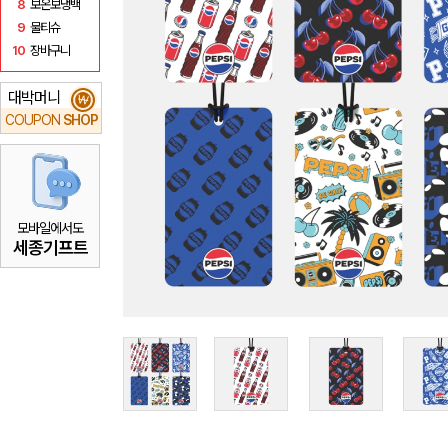
8
보온보냉백
9
물티슈
10
장바구니
대박머니
₩
COUPON
SHOP
모바일에서도
세종기프트