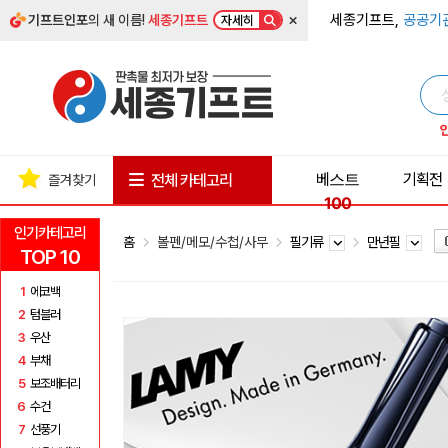
×
세종기프트,
공공기
기프트인포
의 새 이름!
세종기프트
자세히
베스트
기획전
전체 카테고리
즐겨찾기
100
인기카테고리
홈
볼펜/메모/수첩/사무
필기류
만년필
TOP 10
1
에코백
2
텀블러
3
우산
4
부채
5
보조배터리
6
수건
7
선풍기