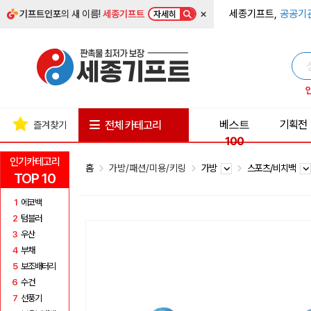
×
세종기프트,
공공기
기프트인포
의 새 이름!
세종기프트
자세히
베스트
기획전
전체 카테고리
즐겨찾기
100
인기카테고리
홈
가방/패션/미용/키링
가방
스포츠/비치백
TOP 10
1
에코백
2
텀블러
3
우산
4
부채
5
보조배터리
6
수건
7
선풍기