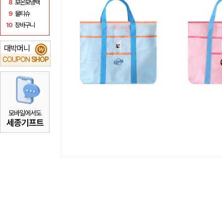
8
보온보냉백
9
물티슈
10
장바구니
대박머니
₩
COUPON
SHOP
모바일에서도
세종기프트