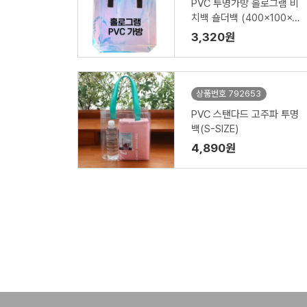
PVC 투명가방 홀로그램 비
치백 숄더백 (400x100x3
00mm) HB06
3,320원
상품번호 792653
PVC 스탠다드 고주파 투명
백(S-SIZE)
4,890원