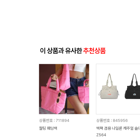
이 상품과 유사한
추천상품
상품번호 : 711894
상품번호 : 845956
퀄팅 패딩백
백팩 겸용 나일론 캐주얼 숄
Z564