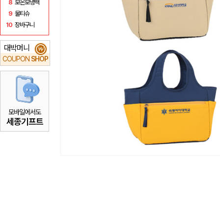
8
보온보냉백
9
물티슈
10
장바구니
대박머니
₩
COUPON
SHOP
모바일에서도
세종기프트