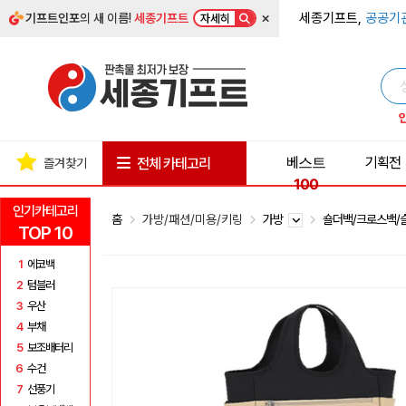
×
세종기프트,
공공기
기프트인포
의 새 이름!
세종기프트
자세히
베스트
기획전
전체 카테고리
즐겨찾기
100
인기카테고리
홈
가방/패션/미용/키링
가방
숄더백/크로스백
TOP 10
1
에코백
2
텀블러
3
우산
4
부채
5
보조배터리
6
수건
7
선풍기