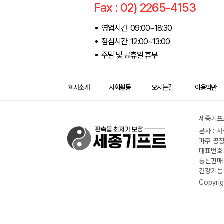
Fax : 02) 2265-4153
영업시간 09:00~18:30
점심시간 12:00~13:00
주말 및 공휴일 휴무
회사소개
사회활동
오시는길
이용약관
세종기프트
본사 : 
파주 공장
대표번호 :
통신판매신
건강기능식
Copyrig