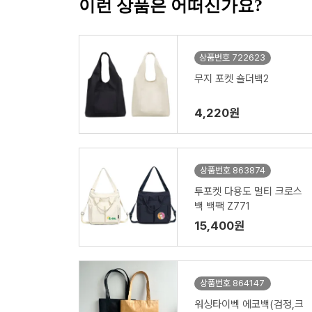
이런 상품은 어떠신가요?
상품번호 722623
무지 포켓 숄더백2
4,220원
상품번호 863874
투포켓 다용도 멀티 크로스
백 백팩 Z771
15,400원
상품번호 864147
워싱타이벡 에코백(검정,크